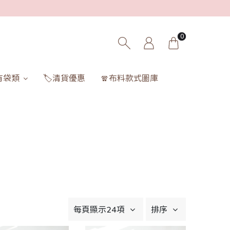
0
有袋類
🏷️清貨優惠
🧣布料款式圖庫
每頁顯示24項
排序