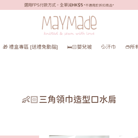
選用FPS付款方式，全單減
HK$5
*不適用於折扣商品*
🎁 禮盒專區 [送禮免動腦]
🛌🏻嬰兒被
💦汗巾
👝所
👶🏻三角領巾造型口水肩