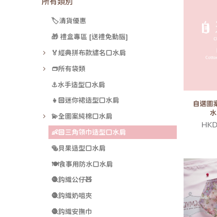
所有類別
🏷️清貨優惠
🎁 禮盒專區 [送禮免動腦]
🏅經典拼布款繡名口水肩
👝所有袋類
⚓水手造型口水肩
👧🏻迷你裙造型口水肩
自選圖
水
💫全圖案純棉口水肩
HKD
👶🏻三角領巾造型口水肩
🥯貝果造型口水肩
🍽️食事用防水口水肩
🧶鈎織公仔🧸
🧶鈎織奶咀夾
🧶鈎織安撫巾