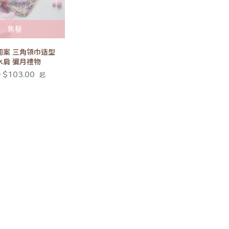
售罄
圖案 三角領巾造型
水肩 彌月禮物
 $103.00
起