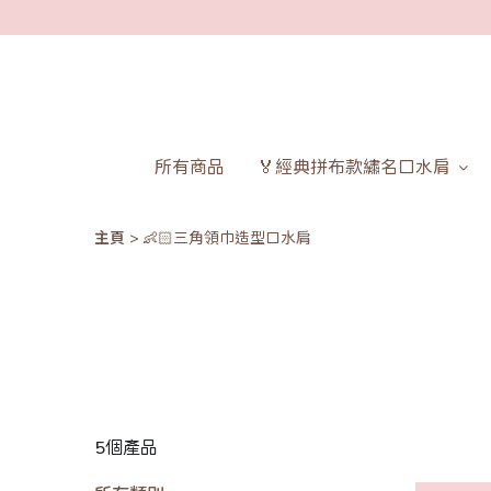
所有商品
🏅經典拼布款繡名口水肩
主頁
👶🏻三角領巾造型口水肩
5個產品