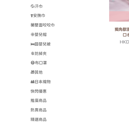
💦汗巾
❣️安撫巾
💟雙面咬咬巾
獨角獸
🌞嬰兒帽
口
HKD
🛌🏻嬰兒被
📎防掉夾
😷布口罩
🎁其他
🎎日本織物
快閃優惠
推廣商品
熱賣商品
精選商品