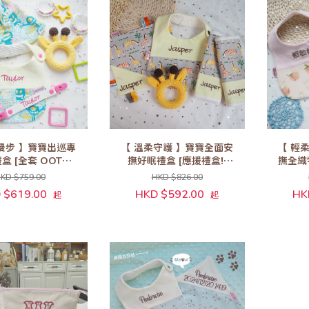
漫步 】寶寶出巡專
【 溫柔守護 】寶寶全面安
【 輕
 [全套 OOTD!]
撫好眠禮盒 [應援禮盒!]
撫全織物禮盒
(No. A)
(No. B)
KD $759.00
HKD $826.00
 $619.00
HKD $592.00
HK
起
起