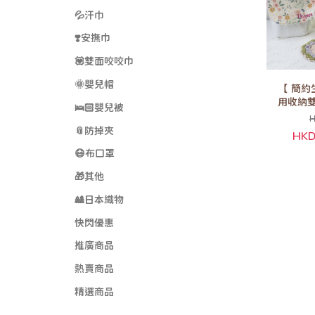
💦汗巾
❣️安撫巾
💟雙面咬咬巾
🌞嬰兒帽
【 簡約
用收納雙
🛌🏻嬰兒被
選
H
📎防掉夾
HKD
😷布口罩
🎁其他
🎎日本織物
快閃優惠
推廣商品
熱賣商品
精選商品