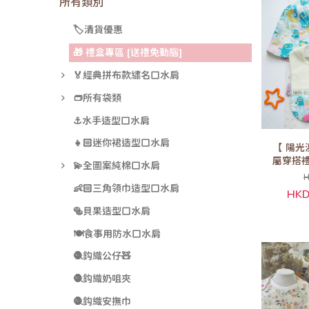
所有類別
🏷️清貨優惠
🎁 禮盒專區 [送禮免動腦]
🏅經典拼布款繡名口水肩
👝所有袋類
⚓水手造型口水肩
👧🏻迷你裙造型口水肩
【 陽光
屬穿搭禮盒
💫全圖案純棉口水肩
H
👶🏻三角領巾造型口水肩
HKD
🥯貝果造型口水肩
🍽️食事用防水口水肩
🧶鈎織公仔🧸
🧶鈎織奶咀夾
🧶鈎織安撫巾