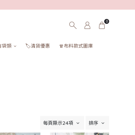
0
有袋類
🏷️清貨優惠
🧣布料款式圖庫
每頁顯示24項
排序