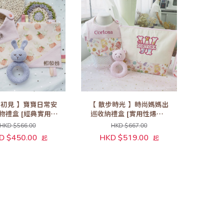
柔初見 】寶寶日常安
【 散步時光 】時尚媽媽出
 [經典實用推
巡收納禮盒 [實用性爆錶!]
薦!] (No. C)
(No. D)
HKD $566.00
HKD $667.00
D $450.00
HKD $519.00
起
起