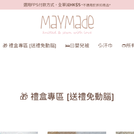
選用FPS付款方式，全單減
HK$5
*不適用於折扣商品*
🎁 禮盒專區 [送禮免動腦]
🛌🏻嬰兒被
💦汗巾
👝所
🎁 禮盒專區 [送禮免動腦]