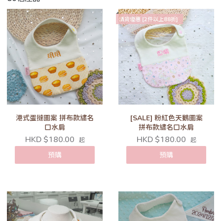
清貨優惠 [2件以上88折]
港式蛋撻圖案 拼布款繡名
[SALE] 粉紅色天鵝圖案
口水肩
拼布款繡名口水肩
HKD $180.00
HKD $180.00
起
起
預購
預購