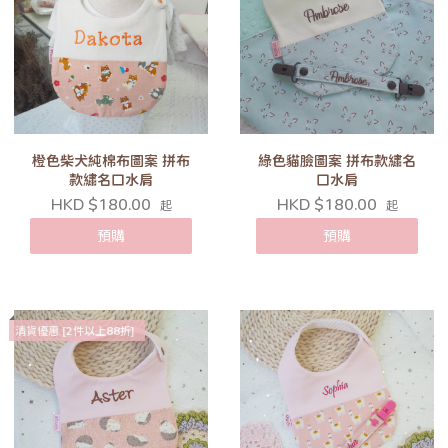
橙色柴犬純棉布圖案 拼布
綠色貓臉圖案 拼布款繡名
款繡名口水肩
口水肩
HKD $180.00
HKD $180.00
起
起
預購
預購
清貨優惠 [2件以上88折]