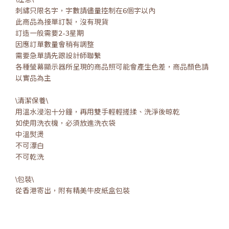
刺繡只限名字，字數請儘量控制在6個字以內
此商品為接單訂製，沒有現貨
訂造一般需要2-3星期
因應訂單數量會稍有調整
需要急單請先跟設計師聯繫
各種螢幕顯示器所呈現的商品照可能會產生色差，商品顏色請
以實品為主
\清潔保養\
用溫水浸泡十分鐘，再用雙手輕輕搓揉、洗淨後晾乾
如使用洗衣機，必須放進洗衣袋
中溫熨燙
不可漂白
不可乾洗
\包裝\
從香港寄出，附有精美牛皮紙盒包裝