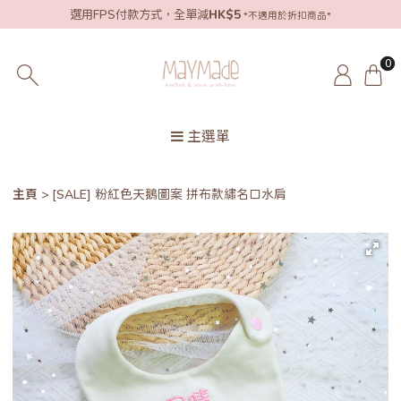
選用FPS付款方式，全單減
HK$5
*不適用於折扣商品*
0
主選單
主頁
[SALE] 粉紅色天鵝圖案 拼布款繡名口水肩