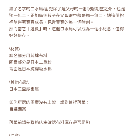
繡了名字的口水肩/圍兜除了是父母的一番祝願期望之外，也是
獨一無二。正如每個孩子在父母眼中都是獨一無二，讓這份祝
福陪伴著寶寶成長，見證寶寶的每一個時刻。
然而當它「退役」時，這個口水肩可以成為一個小紀念，值得
好好保存。
\材質\
繡名部分用純棉布料
圖案部分是日本二重紗
背面是日本純棉吸水棉
\其他布款\
日本二重紗圖庫
如你所選的圖案沒有上架，請到這裡落單：
自選圖案
落單前請先聯絡店主確認布料庫存是否足夠
\注意\