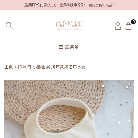
選用FPS付款方式，全單減
HK$5
*不適用於折扣商品*
0
主選單
主頁
[SALE] 小熊圖案 拼布款繡名口水肩