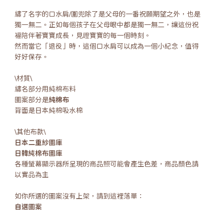
繡了名字的口水肩/圍兜除了是父母的一番祝願期望之外，也是
獨一無二。正如每個孩子在父母眼中都是獨一無二，讓這份祝
福陪伴著寶寶成長，見證寶寶的每一個時刻。
然而當它「退役」時，這個口水肩可以成為一個小紀念，值得
好好保存。
\材質\
繡名部分用純棉布料
圖案部分是
純棉布
背面是日本純棉吸水棉
\其他布款\
日本二重紗圖庫
日韓純棉布圖庫
各種螢幕顯示器所呈現的商品照可能會產生色差，商品顏色請
以實品為主
如你所選的圖案沒有上架，請到這裡落單：
自選圖案