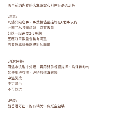
落單前請先聯絡店主確認布料庫存是否足夠
\注意\
刺繡只限名字，字數請儘量控制在6個字以內
此商品為接單訂製，沒有現貨
訂造一般需要2-3星期
因應訂單數量會稍有調整
需要急單請先跟設計師聯繫
\清潔保養\
用溫水浸泡十分鐘，再用雙手輕輕搓揉、洗淨後晾乾
如使用洗衣機，必須放進洗衣袋
中溫熨燙
不可漂白
不可乾洗
\包裝\
從香港寄出，附有精美牛皮紙盒包裝