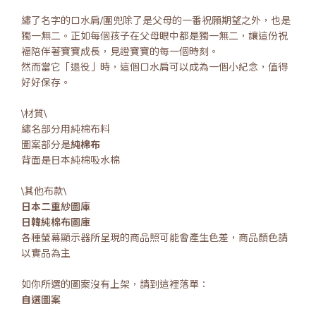
繡了名字的口水肩/圍兜除了是父母的一番祝願期望之外，也是
獨一無二。正如每個孩子在父母眼中都是獨一無二，讓這份祝
福陪伴著寶寶成長，見證寶寶的每一個時刻。
然而當它「退役」時，這個口水肩可以成為一個小紀念，值得
好好保存。
\材質\
繡名部分用純棉布料
圖案部分是
純棉布
背面是日本純棉吸水棉
\其他布款\
日本二重紗圖庫
日韓純棉布圖庫
各種螢幕顯示器所呈現的商品照可能會產生色差，商品顏色請
以實品為主
如你所選的圖案沒有上架，請到這裡落單：
自選圖案