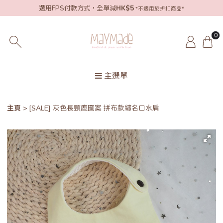
選用FPS付款方式，全單減
HK$5
*不適用於折扣商品*
0
主選單
主頁
[SALE] 灰色長頸鹿圖案 拼布款繡名口水肩