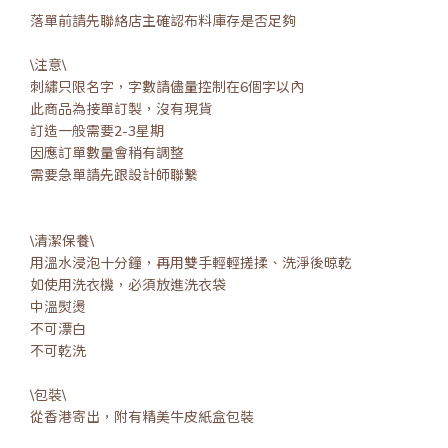
落單前請先聯絡店主確認布料庫存是否足夠
\注意\
刺繡只限名字，字數請儘量控制在6個字以內
此商品為接單訂製，沒有現貨
訂造一般需要2-3星期
因應訂單數量會稍有調整
需要急單請先跟設計師聯繫
\清潔保養\
用溫水浸泡十分鐘，再用雙手輕輕搓揉、洗淨後晾乾
如使用洗衣機，必須放進洗衣袋
中溫熨燙
不可漂白
不可乾洗
\包裝\
從香港寄出，附有精美牛皮紙盒包裝