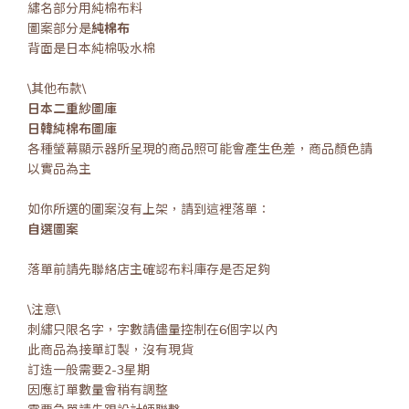
繡名部分用純棉布料
圖案部分是
純棉布
背面是日本純棉吸水棉
\其他布款\
日本二重紗圖庫
日韓純棉布圖庫
各種螢幕顯示器所呈現的商品照可能會產生色差，商品顏色請
以實品為主
如你所選的圖案沒有上架，請到這裡落單：
自選圖案
落單前請先聯絡店主確認布料庫存是否足夠
\注意\
刺繡只限名字，字數請儘量控制在6個字以內
此商品為接單訂製，沒有現貨
訂造一般需要2-3星期
因應訂單數量會稍有調整