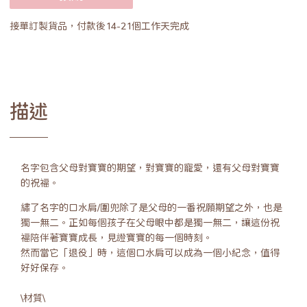
接單訂製貨品，付款後14-21個工作天完成
描述
名字包含父母對寶寶的期望，對寶寶的寵愛，還有父母對寶寶
的祝福。
繡了名字的口水肩/圍兜除了是父母的一番祝願期望之外，也是
獨一無二。正如每個孩子在父母眼中都是獨一無二，讓這份祝
福陪伴著寶寶成長，見證寶寶的每一個時刻。
然而當它「退役」時，這個口水肩可以成為一個小紀念，值得
好好保存。
\材質\