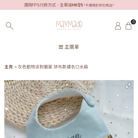
選用FPS付款方式，全單減
HK$5
*不適用於折扣商品*
0
主選單
主頁
灰色動物派對圖案 拼布款繡名口水肩