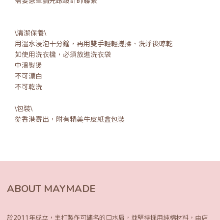
需要急單請先跟設計師聯繫
\清潔保養\
用溫水浸泡十分鐘，再用雙手輕輕搓揉、洗淨後晾乾
如使用洗衣機，必須放進洗衣袋
中溫熨燙
不可漂白
不可乾洗
\包裝\
從香港寄出，附有精美牛皮紙盒包裝
ABOUT MAYMADE
於2011年成立，主打製作可繡名的口水肩，
並堅持採用純棉材料，由店