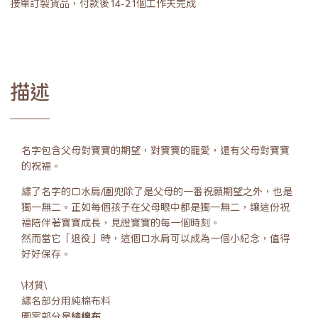
接單訂製貨品，付款後14-21個工作天完成
描述
名字包含父母對寶寶的期望，對寶寶的寵愛，還有父母對寶寶
的祝福。
繡了名字的口水肩/圍兜除了是父母的一番祝願期望之外，也是
獨一無二。正如每個孩子在父母眼中都是獨一無二，讓這份祝
福陪伴著寶寶成長，見證寶寶的每一個時刻。
然而當它「退役」時，這個口水肩可以成為一個小紀念，值得
好好保存。
\材質\
繡名部分用純棉布料
圖案部分是
純棉布