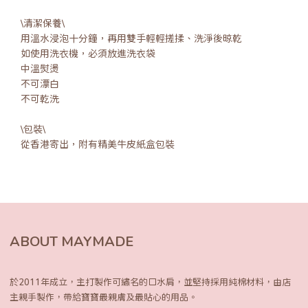
\清潔保養\
用溫水浸泡十分鐘，再用雙手輕輕搓揉、洗淨後晾乾
如使用洗衣機，必須放進洗衣袋
中溫熨燙
不可漂白
不可乾洗
\包裝\
從香港寄出，附有精美牛皮紙盒包裝
ABOUT MAYMADE
於2011年成立，主打製作可繡名的口水肩，
並堅持採用純棉材料，由店
主親手製作，
帶給寶寶最親膚及最貼心的用品。