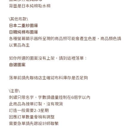
背面是日本純棉吸水棉
\其他布款\
日本二重紗圖庫
日韓純棉布圖庫
各種螢幕顯示器所呈現的商品照可能會產生色差，商品顏色請
以實品為主
如你所選的圖案沒有上架，請到這裡落單：
自選圖案
落單前請先聯絡店主確認布料庫存是否足夠
\注意\
刺繡只限名字，字數請儘量控制在6個字以內
此商品為接單訂製，沒有現貨
訂造一般需要2-3星期
因應訂單數量會稍有調整
需要急單請先跟設計師聯繫