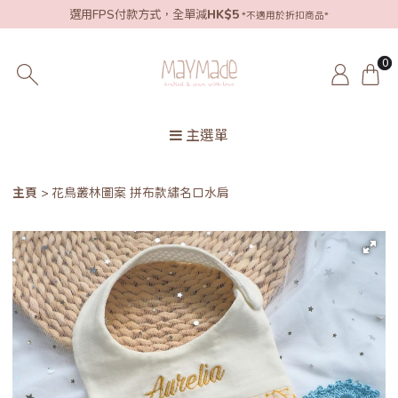
選用FPS付款方式，全單減
HK$5
*不適用於折扣商品*
0
主選單
主頁
花鳥叢林圖案 拼布款繡名口水肩