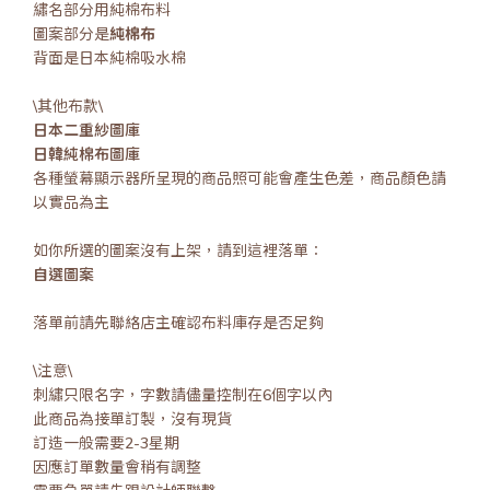
繡名部分用純棉布料
圖案部分是
純棉布
背面是日本純棉吸水棉
\其他布款\
日本二重紗圖庫
日韓純棉布圖庫
各種螢幕顯示器所呈現的商品照可能會產生色差，商品顏色請
以實品為主
如你所選的圖案沒有上架，請到這裡落單：
自選圖案
落單前請先聯絡店主確認布料庫存是否足夠
\注意\
刺繡只限名字，字數請儘量控制在6個字以內
此商品為接單訂製，沒有現貨
訂造一般需要2-3星期
因應訂單數量會稍有調整