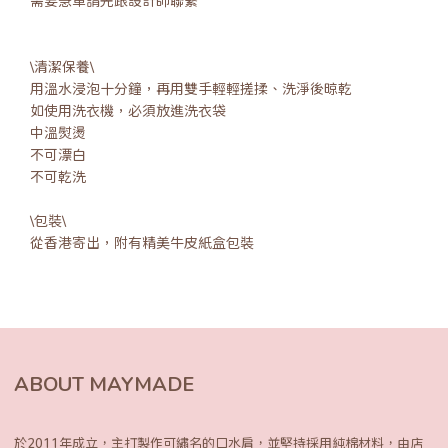
需要急單請先跟設計師聯繫
\清潔保養\
用溫水浸泡十分鐘，再用雙手輕輕搓揉、洗淨後晾乾
如使用洗衣機，必須放進洗衣袋
中溫熨燙
不可漂白
不可乾洗
\包裝\
從香港寄出，附有精美牛皮紙盒包裝
ABOUT MAYMADE
於2011年成立，主打製作可繡名的口水肩，
並堅持採用純棉材料，由店