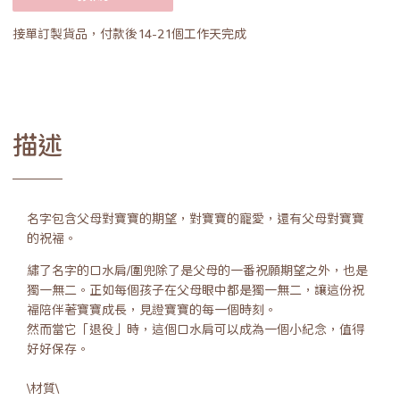
接單訂製貨品，付款後14-21個工作天完成
描述
名字包含父母對寶寶的期望，對寶寶的寵愛，還有父母對寶寶
的祝福。
繡了名字的口水肩/圍兜除了是父母的一番祝願期望之外，也是
獨一無二。正如每個孩子在父母眼中都是獨一無二，讓這份祝
福陪伴著寶寶成長，見證寶寶的每一個時刻。
然而當它「退役」時，這個口水肩可以成為一個小紀念，值得
好好保存。
\材質\