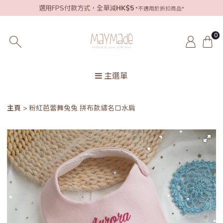
選用FPS付款方式，全單減
HK$5
*不適用於折扣商品*
0
主選單
主頁
粉紅芭蕾舞兔兔 拼布款繡名口水肩