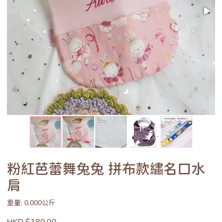
粉紅芭蕾舞兔兔 拼布款繡名口水
肩
重量: 0.000公斤
HKD $180.00