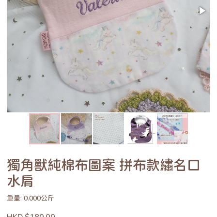
獨角獸純棉布圖案 拼布款繡名口
水肩
重量: 0.000公斤
HKD $180.00