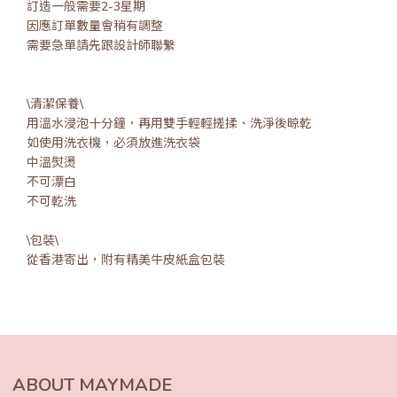
訂造一般需要2-3星期
因應訂單數量會稍有調整
需要急單請先跟設計師聯繫
\清潔保養\
用溫水浸泡十分鐘，再用雙手輕輕搓揉、洗淨後晾乾
如使用洗衣機，必須放進洗衣袋
中溫熨燙
不可漂白
不可乾洗
\包裝\
從香港寄出，附有精美牛皮紙盒包裝
ABOUT MAYMADE