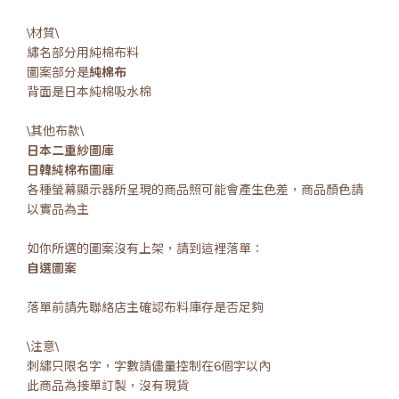
\材質\
繡名部分用純棉布料
圖案部分是
純棉布
背面是日本純棉吸水棉
\其他布款\
日本二重紗圖庫
日韓純棉布圖庫
各種螢幕顯示器所呈現的商品照可能會產生色差，商品顏色請
以實品為主
如你所選的圖案沒有上架，請到這裡落單：
自選圖案
落單前請先聯絡店主確認布料庫存是否足夠
\注意\
刺繡只限名字，字數請儘量控制在6個字以內
此商品為接單訂製，沒有現貨