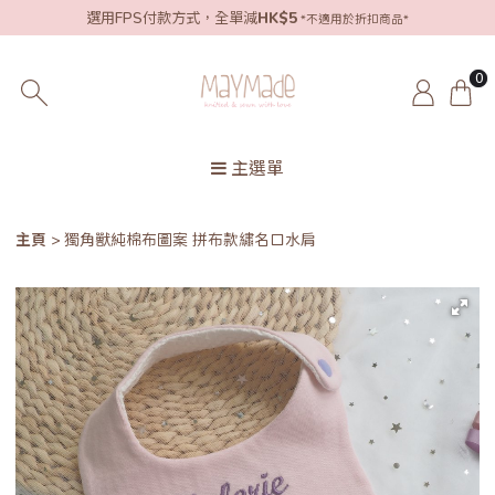
選用FPS付款方式，全單減
HK$5
*不適用於折扣商品*
0
主選單
主頁
獨角獸純棉布圖案 拼布款繡名口水肩