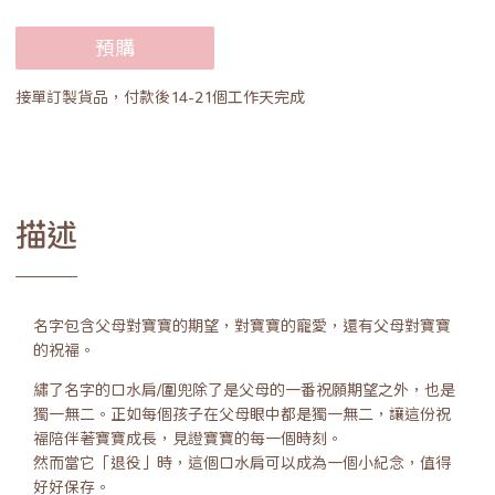
預購
接單訂製貨品，付款後14-21個工作天完成
描述
名字包含父母對寶寶的期望，對寶寶的寵愛，還有父母對寶寶
的祝福。
繡了名字的口水肩/圍兜除了是父母的一番祝願期望之外，也是
獨一無二。正如每個孩子在父母眼中都是獨一無二，讓這份祝
福陪伴著寶寶成長，見證寶寶的每一個時刻。
然而當它「退役」時，這個口水肩可以成為一個小紀念，值得
好好保存。