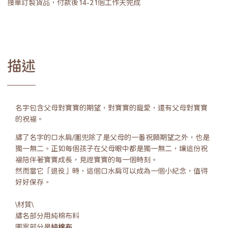
接單訂製貨品，付款後14-21個工作天完成
描述
名字包含父母對寶寶的期望，對寶寶的寵愛，還有父母對寶寶
的祝福。
繡了名字的口水肩/圍兜除了是父母的一番祝願期望之外，也是
獨一無二。正如每個孩子在父母眼中都是獨一無二，讓這份祝
福陪伴著寶寶成長，見證寶寶的每一個時刻。
然而當它「退役」時，這個口水肩可以成為一個小紀念，值得
好好保存。
\材質\
繡名部分用純棉布料
圖案部分是
純棉布