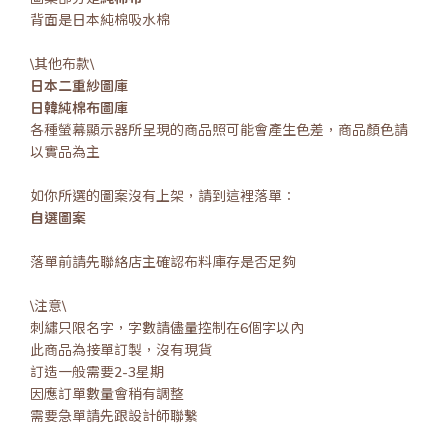
背面是日本純棉吸水棉
\其他布款\
日本二重紗圖庫
日韓純棉布圖庫
各種螢幕顯示器所呈現的商品照可能會產生色差，商品顏色請
以實品為主
如你所選的圖案沒有上架，請到這裡落單：
自選圖案
落單前請先聯絡店主確認布料庫存是否足夠
\注意\
刺繡只限名字，字數請儘量控制在6個字以內
此商品為接單訂製，沒有現貨
訂造一般需要2-3星期
因應訂單數量會稍有調整
需要急單請先跟設計師聯繫