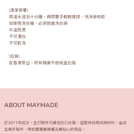
\清潔保養\
用溫水浸泡十分鐘，再用雙手輕輕搓揉、洗淨後晾乾
如使用洗衣機，必須放進洗衣袋
中溫熨燙
不可漂白
不可乾洗
\包裝\
從香港寄出，附有精美牛皮紙盒包裝
ABOUT MAYMADE
於2011年成立，主打製作可繡名的口水肩，
並堅持採用純棉材料，由店
主親手製作，
帶給寶寶最親膚及最貼心的用品。