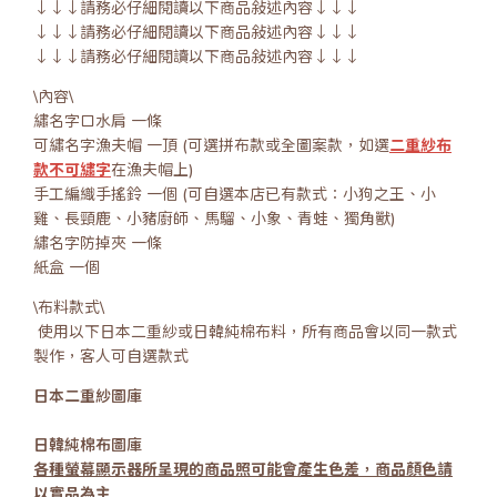
↓↓↓請務必仔細閱讀以下商品敍述內容↓↓↓
↓↓↓請務必仔細閱讀以下商品敍述內容↓↓↓
↓↓↓請務必仔細閱讀以下商品敍述內容↓↓↓
\內容\
繡名字口水肩 一條
可繡名字漁夫帽 一頂 (可選拼布款或全圖案款，如選
二重紗布
款不可繡字
在漁夫帽上)
手工編織手搖鈴 一個 (可自選本店已有款式：小狗之王、小
雞、長頸鹿、小豬廚師、馬騮、小象、青蛙、獨角獸)
繡名字防掉夾 一條
紙盒 一個
\布料款式\
使用以下日本二重紗或日韓純棉布料，所有商品會以同一款式
製作，客人可自選款式
日本二重紗圖庫
日韓純棉布圖庫
各種螢幕顯示器所呈現的商品照可能會產生色差，商品顏色請
以實品為主