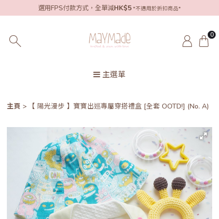
選用FPS付款方式，全單減
HK$5
*不適用於折扣商品*
0
主選單
主頁
【 陽光漫步 】寶寶出巡專屬穿搭禮盒 [全套 OOTD!] (No. A)