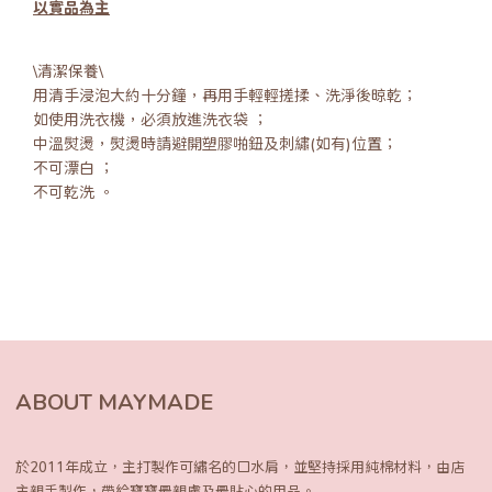
以實品為主
\清潔保養\
用清手浸泡大約十分鐘，再用手輕輕搓揉、洗淨後晾乾；
如使用洗衣機，必須放進洗衣袋 ；
中溫熨燙，熨燙時請避開塑膠啪鈕及刺繡(如有)位置；
不可漂白 ；
不可乾洗 。
ABOUT MAYMADE
於2011年成立，主打製作可繡名的口水肩，
並堅持採用純棉材料，由店
主親手製作，
帶給寶寶最親膚及最貼心的用品。