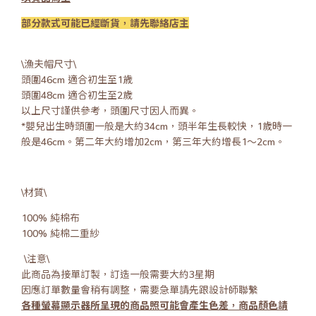
部分款式可能已經斷貨，請先聯絡店主
\漁夫帽尺寸\
頭圍46cm 適合初生至1歳
頭圍48cm 適合初生至2歲
以上尺寸謹供參考，頭圍尺寸因人而異。
*嬰兒出生時頭圍一般是大約34cm，頭半年生長較快，1歲時一
般是46cm。第二年大約增加2cm，第三年大約增長1～2cm。
\材質\
100% 純棉布
100% 純棉二重紗
\注意\
此商品為接單訂製，訂造一般需要大約3星期
因應訂單數量會稍有調整，需要急單請先跟設計師聯繫
各種螢幕顯示器所呈現的商品照可能會產生色差，商品顏色請