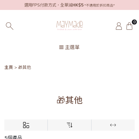
選用FPS付款方式，全單減
HK$5
*不適用於折扣商品*
0
主選單
主頁
🎁其他
🎁其他
5個產品