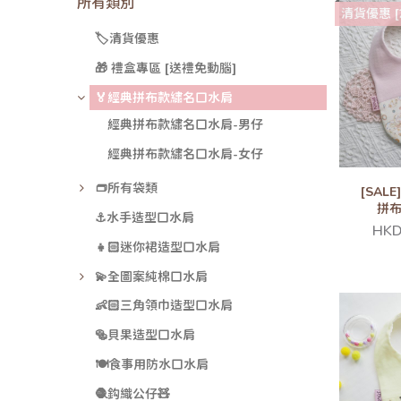
所有類別
清貨優惠 [2件以
🏷️清貨優惠
🎁 禮盒專區 [送禮免動腦]
🏅經典拼布款繡名口水肩
經典拼布款繡名口水肩-男仔
經典拼布款繡名口水肩-女仔
👝所有袋類
[SAL
拼
⚓水手造型口水肩
HKD
👧🏻迷你裙造型口水肩
💫全圖案純棉口水肩
👶🏻三角領巾造型口水肩
🥯貝果造型口水肩
🍽️食事用防水口水肩
🧶鈎織公仔🧸