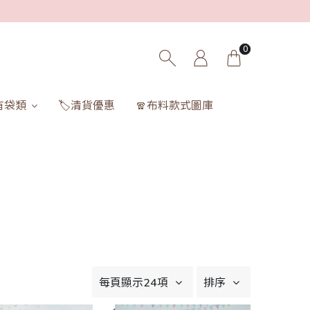
0
有袋類
🏷️清貨優惠
🧣布料款式圖庫
每頁顯示24項
排序