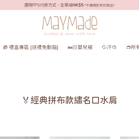
選用FPS付款方式，全單減
HK$5
*不適用於折扣商品*
🎁 禮盒專區 [送禮免動腦]
🛌🏻嬰兒被
💦汗巾
👝所
🏅經典拼布款繡名口水肩