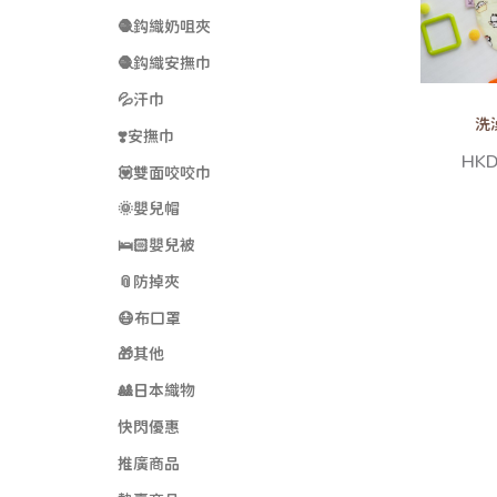
🧶鈎織奶咀夾
🧶鈎織安撫巾
💦汗巾
洗
❣️安撫巾
HKD
💟雙面咬咬巾
🌞嬰兒帽
🛌🏻嬰兒被
📎防掉夾
😷布口罩
🎁其他
🎎日本織物
快閃優惠
推廣商品