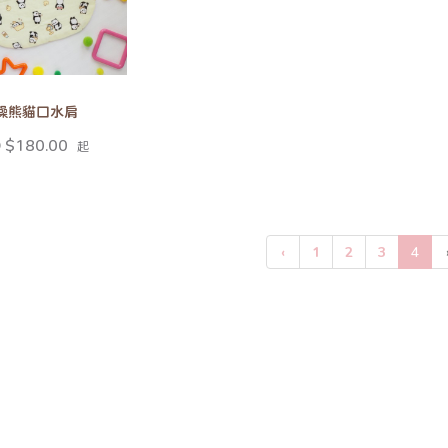
澡熊貓口水肩
 $180.00
起
‹
1
2
3
4