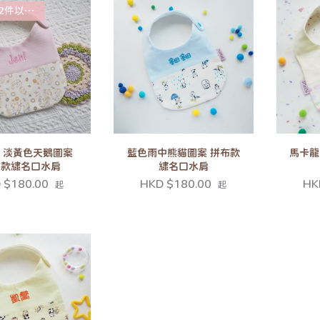
上88折]
E] 淡黃色天鵝圖案
藍色雨中熊貓圖案 拼布款
馬卡龍
布款繡名口水肩
繡名口水肩
 $180.00
HKD $180.00
HK
起
起