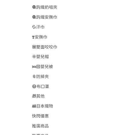
🧶鈎織奶咀夾
🧶鈎織安撫巾
💦汗巾
❣️安撫巾
💟雙面咬咬巾
🌞嬰兒帽
🛌🏻嬰兒被
📎防掉夾
😷布口罩
🎁其他
🎎日本織物
快閃優惠
推廣商品