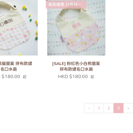
清貨優惠 [2件以上88折]
熊貓圖案 拼布款繡
[SALE] 粉紅色小白熊圖案
名口水肩
拼布款繡名口水肩
 $180.00
HKD $180.00
起
起
‹
1
2
3
›