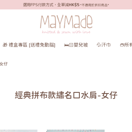
選用FPS付款方式，全單減
HK$5
*不適用於折扣商品*
🎁 禮盒專區 [送禮免動腦]
🛌🏻嬰兒被
💦汗巾
👝所
女仔
經典拼布款繡名口水肩-女仔