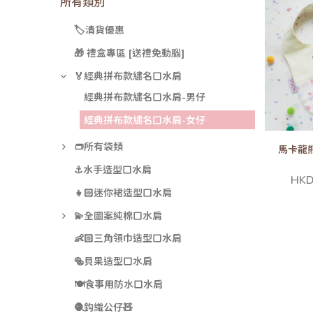
所有類別
🏷️清貨優惠
🎁 禮盒專區 [送禮免動腦]
🏅經典拼布款繡名口水肩
經典拼布款繡名口水肩-男仔
經典拼布款繡名口水肩-女仔
👝所有袋類
馬卡龍
⚓水手造型口水肩
HKD
👧🏻迷你裙造型口水肩
💫全圖案純棉口水肩
👶🏻三角領巾造型口水肩
🥯貝果造型口水肩
🍽️食事用防水口水肩
🧶鈎織公仔🧸