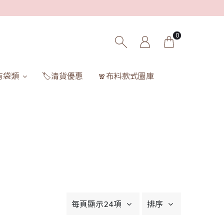
0
有袋類
🏷️清貨優惠
🧣布料款式圖庫
每頁顯示24項
排序