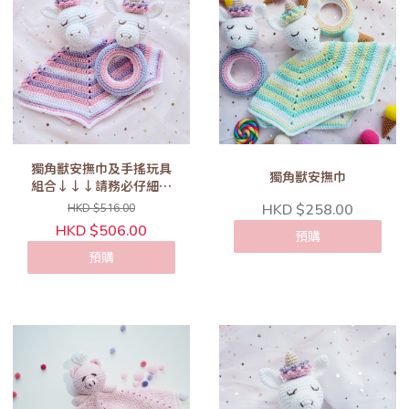
獨角獸安撫巾及手搖玩具
獨角獸安撫巾
組合↓↓↓請務必仔細閱
讀以下商品敍述內容
HKD $258.00
HKD $516.00
↓↓↓
HKD $506.00
預購
預購