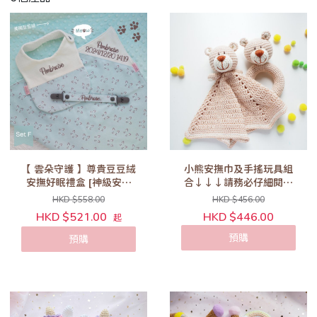
【 雲朵守護 】尊貴豆豆絨
小熊安撫巾及手搖玩具組
安撫好眠禮盒 [神級安撫
合↓↓↓請務必仔細閱讀
皇牌!] (No. F)
以下商品敍述內容↓↓↓
HKD $558.00
HKD $456.00
HKD $521.00
HKD $446.00
起
預購
預購