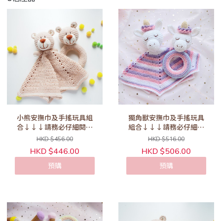
小熊安撫巾及手搖玩具組
獨角獸安撫巾及手搖玩具
合↓↓↓請務必仔細閱讀
組合↓↓↓請務必仔細閱
以下商品敍述內容↓↓↓
讀以下商品敍述內容
HKD $456.00
HKD $516.00
↓↓↓
HKD $446.00
HKD $506.00
預購
預購