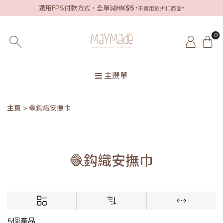
選用FPS付款方式，全單減
HK$5
*不適用於折扣商品*
0
主選單
主頁
🧶鈎織安撫巾
🧶鈎織安撫巾
5個產品