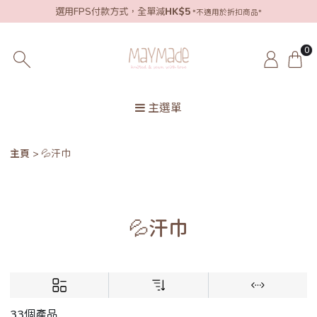
選用FPS付款方式，全單減
HK$5
*不適用於折扣商品*
0
主選單
主頁
💦汗巾
💦汗巾
33個產品