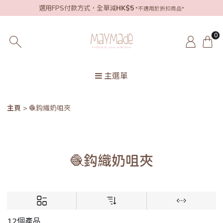
選用FPS付款方式，全單減
HK$5
*不適用於折扣商品*
0
主選單
主頁
🧶鈎織奶咀夾
🧶鈎織奶咀夾
12個產品