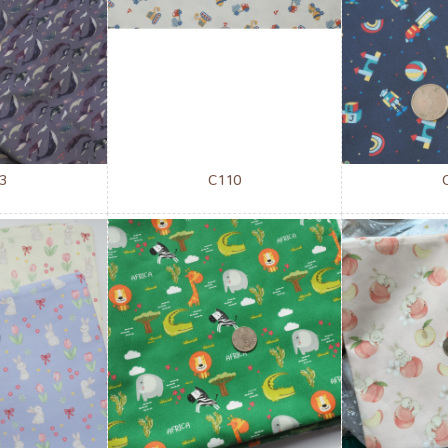
3
C110