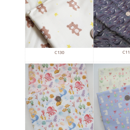
C11
C130