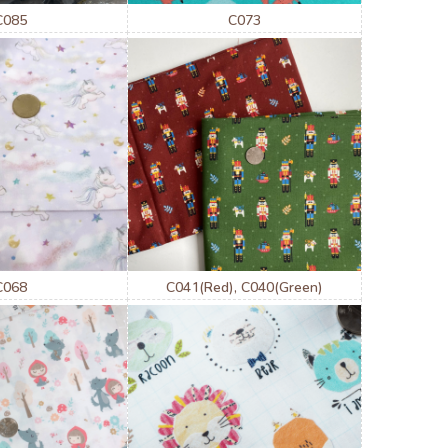
C085
C073
C068
C041(Red), C040(Green)