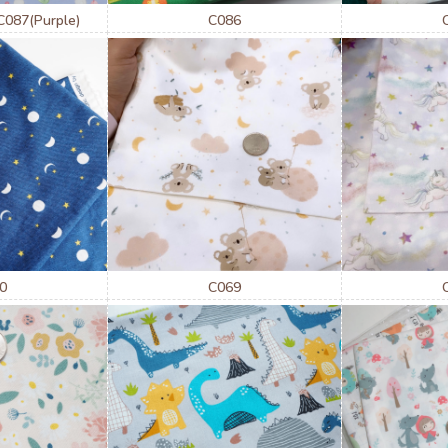
C087(Purple)
C086
0
C069