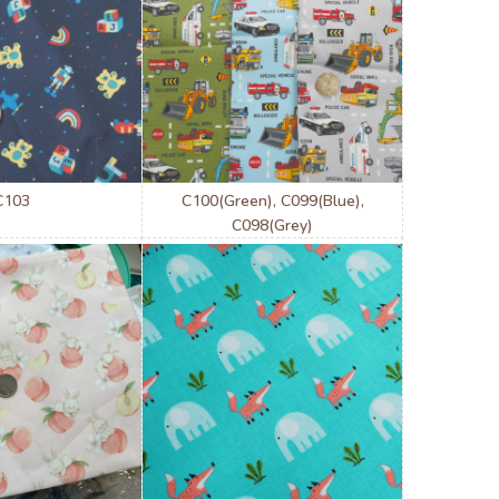
C103
C100(Green), C099(Blue),
C098(Grey)