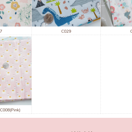
7
C029
 C008(Pink)