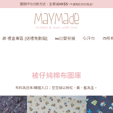
選用FPS付款方式，全單減
HK$5
*不適用於折扣商品*
🎁 禮盒專區 [送禮免動腦]
🛌🏻嬰兒被
💦汗巾
👝所
被仔純棉布圖庫
布料為日本/韓國入口；豆豆絨以粉紅、黃、藍為主。