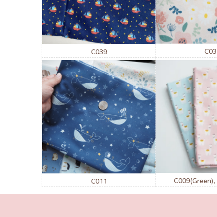
C03
C039
C009(Green),
C011