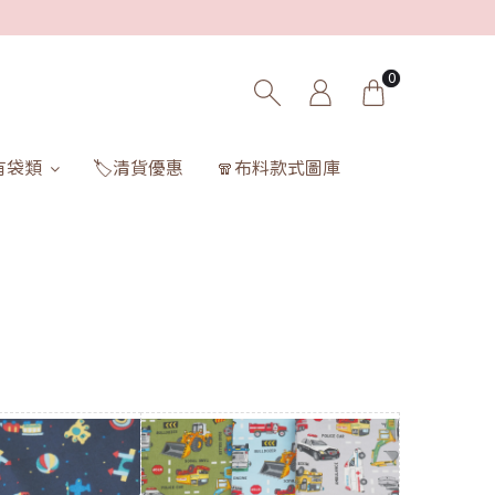
0
有袋類
🏷️清貨優惠
🧣布料款式圖庫