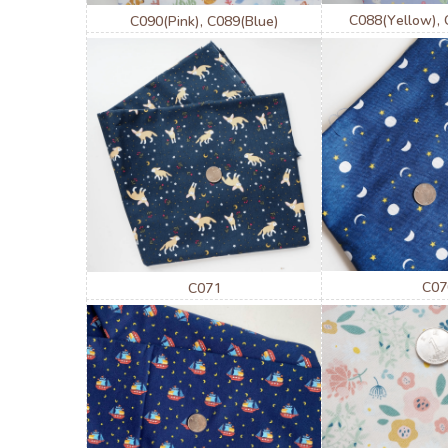
C088(Yellow), 
C090(Pink), C089(Blue)
C07
C071