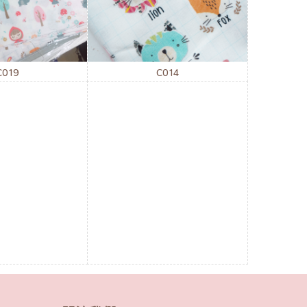
C019
C014