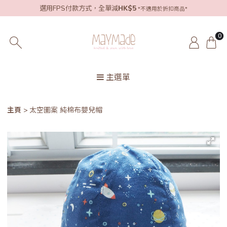
選用FPS付款方式，全單減
HK$5
*不適用於折扣商品*
0
主選單
主頁
太空圖案 純棉布嬰兒帽