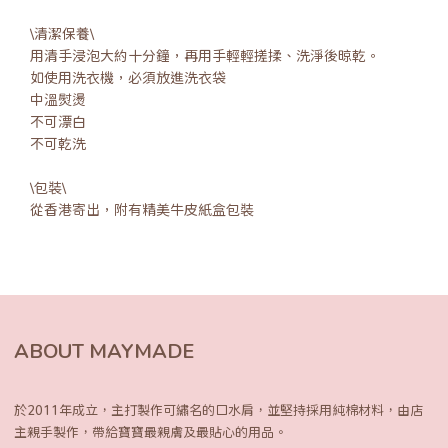
\清潔保養\
用清手浸泡大約十分鐘，再用手輕輕搓揉、洗淨後晾乾。
如使用洗衣機，必須放進洗衣袋
中溫熨燙
不可漂白
不可乾洗
\包裝\
從香港寄出，附有精美牛皮紙盒包裝
ABOUT MAYMADE
於2011年成立，主打製作可繡名的口水肩，
並堅持採用純棉材料，由店
主親手製作，
帶給寶寶最親膚及最貼心的用品。