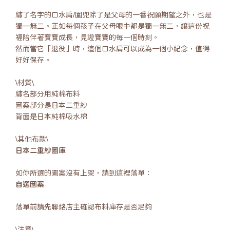
繡了名字的口水肩/圍兜除了是父母的一番祝願期望之外，也是
獨一無二。正如每個孩子在父母眼中都是獨一無二，讓這份祝
福陪伴著寶寶成長，見證寶寶的每一個時刻。
然而當它「退役」時，這個口水肩可以成為一個小紀念，值得
好好保存。
\材質\
繡名部分用純棉布料
圖案部分是日本二重紗
背面是日本純棉吸水棉
\其他布款\
日本二重紗圖庫
如你所選的圖案沒有上架，請到這裡落單：
自選圖案
落單前請先聯絡店主確認布料庫存是否足夠
\注意\