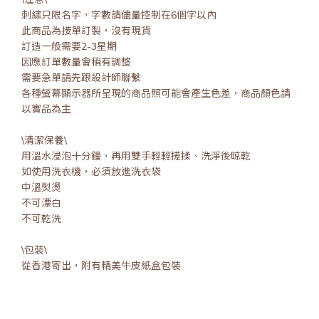
刺繡只限名字，字數請儘量控制在6個字以內
此商品為接單訂製，沒有現貨
訂造一般需要2-3星期
因應訂單數量會稍有調整
需要急單請先跟設計師聯繫
各種螢幕顯示器所呈現的商品照可能會產生色差，商品顏色請
以實品為主
\清潔保養\
用溫水浸泡十分鐘，再用雙手輕輕搓揉、洗淨後晾乾
如使用洗衣機，必須放進洗衣袋
中溫熨燙
不可漂白
不可乾洗
\包裝\
從香港寄出，附有精美牛皮紙盒包裝