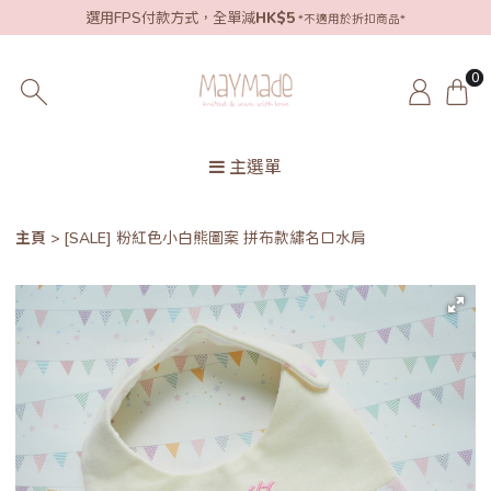
選用FPS付款方式，全單減
HK$5
*不適用於折扣商品*
0
主選單
主頁
[SALE] 粉紅色小白熊圖案 拼布款繡名口水肩