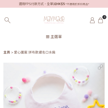
選用FPS付款方式，全單減
HK$5
*不適用於折扣商品*
0
主選單
主頁
愛心圖案 拼布款繡名口水肩