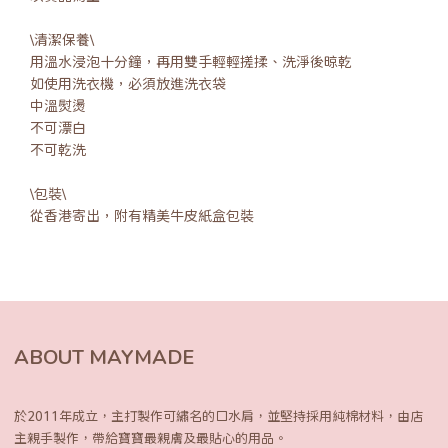
\清潔保養\
用溫水浸泡十分鐘，再用雙手輕輕搓揉、洗淨後晾乾
如使用洗衣機，必須放進洗衣袋
中溫熨燙
不可漂白
不可乾洗
\包裝\
從香港寄出，附有精美牛皮紙盒包裝
ABOUT MAYMADE
於2011年成立，主打製作可繡名的口水肩，
並堅持採用純棉材料，由店
主親手製作，
帶給寶寶最親膚及最貼心的用品。