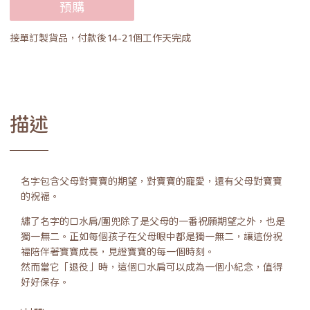
預購
接單訂製貨品，付款後14-21個工作天完成
描述
名字包含父母對寶寶的期望，對寶寶的寵愛，還有父母對寶寶
的祝福。
繡了名字的口水肩/圍兜除了是父母的一番祝願期望之外，也是
獨一無二。正如每個孩子在父母眼中都是獨一無二，讓這份祝
福陪伴著寶寶成長，見證寶寶的每一個時刻。
然而當它「退役」時，這個口水肩可以成為一個小紀念，值得
好好保存。