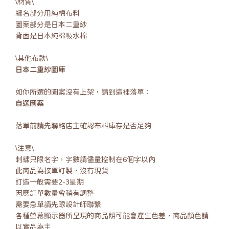
\材質\
繡名部分用純棉布料
圖案部分是日本二重紗
背面是日本純棉吸水棉
\其他布款\
日本二重紗圖庫
如你所選的圖案沒有上架，請到這裡落單：
自選圖案
落單前請先聯絡店主確認布料庫存是否足夠
\注意\
刺繡只限名字，字數請儘量控制在6個字以內
此商品為接單訂製，沒有現貨
訂造一般需要2-3星期
因應訂單數量會稍有調整
需要急單請先跟設計師聯繫
各種螢幕顯示器所呈現的商品照可能會產生色差，商品顏色請
以實品為主