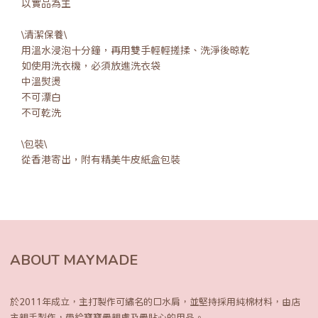
以實品為主
\清潔保養\
用溫水浸泡十分鐘，再用雙手輕輕搓揉、洗淨後晾乾
如使用洗衣機，必須放進洗衣袋
中溫熨燙
不可漂白
不可乾洗
\包裝\
從香港寄出，附有精美牛皮紙盒包裝
ABOUT MAYMADE
於2011年成立，主打製作可繡名的口水肩，
並堅持採用純棉材料，由店
主親手製作，
帶給寶寶最親膚及最貼心的用品。