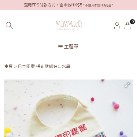
選用FPS付款方式，全單減
HK$5
*不適用於折扣商品*
0
主選單
主頁
日本圖案 拼布款繡名口水肩