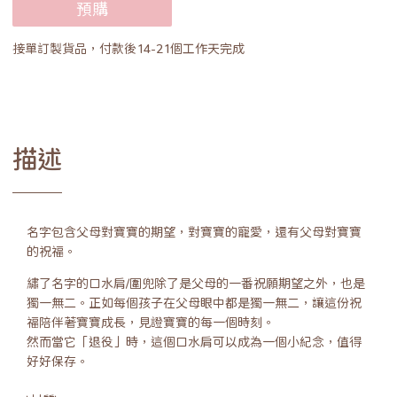
預購
接單訂製貨品，付款後14-21個工作天完成
描述
名字包含父母對寶寶的期望，對寶寶的寵愛，還有父母對寶寶
的祝福。
繡了名字的口水肩/圍兜除了是父母的一番祝願期望之外，也是
獨一無二。正如每個孩子在父母眼中都是獨一無二，讓這份祝
福陪伴著寶寶成長，見證寶寶的每一個時刻。
然而當它「退役」時，這個口水肩可以成為一個小紀念，值得
好好保存。