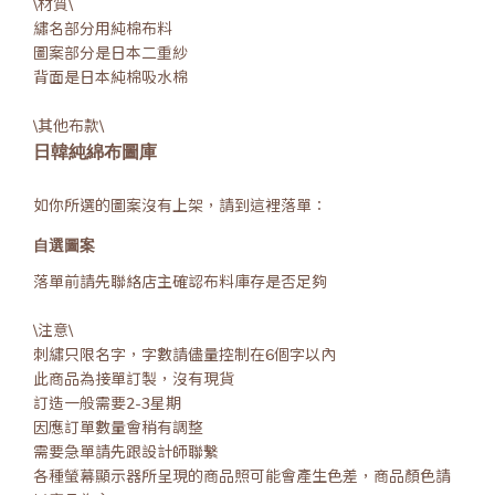
\材質\
繡名部分用純棉布料
圖案部分是日本二重紗
背面是日本純棉吸水棉
\其他布款\
日韓純綿布圖庫
如你所選的圖案沒有上架，請到這裡落單：
自選圖案
落單前請先聯絡店主確認布料庫存是否足夠
\注意\
刺繡只限名字，字數請儘量控制在6個字以內
此商品為接單訂製，沒有現貨
訂造一般需要2-3星期
因應訂單數量會稍有調整
需要急單請先跟設計師聯繫
各種螢幕顯示器所呈現的商品照可能會產生色差，商品顏色請