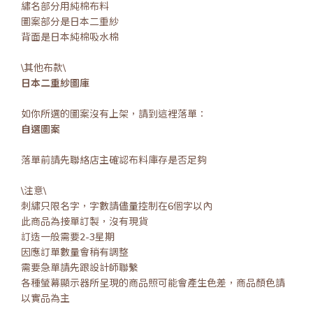
繡名部分用純棉布料
圖案部分是日本二重紗
背面是日本純棉吸水棉
\其他布款\
日本二重紗圖庫
如你所選的圖案沒有上架，請到這裡落單：
自選圖案
落單前請先聯絡店主確認布料庫存是否足夠
\注意\
刺繡只限名字，字數請儘量控制在6個字以內
此商品為接單訂製，沒有現貨
訂造一般需要2-3星期
因應訂單數量會稍有調整
需要急單請先跟設計師聯繫
各種螢幕顯示器所呈現的商品照可能會產生色差，商品顏色請
以實品為主