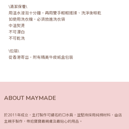
\清潔保養\
用溫水浸泡十分鐘，再用雙手輕輕搓揉、洗淨後晾乾
如使用洗衣機，必須放進洗衣袋
中溫熨燙
不可漂白
不可乾洗
\包裝\
從香港寄出，附有精美牛皮紙盒包裝
ABOUT MAYMADE
於2011年成立，主打製作可繡名的口水肩，
並堅持採用純棉材料，由店
主親手製作，
帶給寶寶最親膚及最貼心的用品。