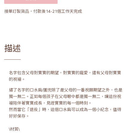
接單訂製貨品，付款後14-21個工作天完成
描述
名字包含父母對寶寶的期望，對寶寶的寵愛，還有父母對寶寶
的祝福。
繡了名字的口水肩/圍兜除了是父母的一番祝願期望之外，也是
獨一無二。正如每個孩子在父母眼中都是獨一無二，讓這份祝
福陪伴著寶寶成長，見證寶寶的每一個時刻。
然而當它「退役」時，這個口水肩可以成為一個小紀念，值得
好好保存。
\材質\