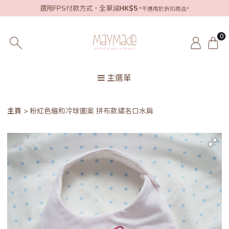
選用FPS付款方式，全單減
HK$5
*不適用於折扣商品*
0
主選單
主頁
粉紅色貓和冷球圖案 拼布款繡名口水肩