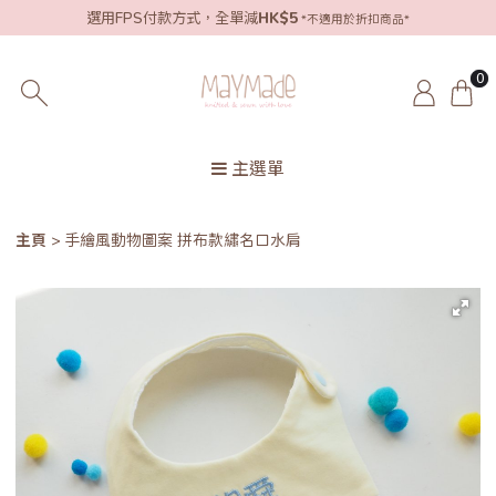
選用FPS付款方式，全單減
HK$5
*不適用於折扣商品*
0
主選單
主頁
手繪風動物圖案 拼布款繡名口水肩