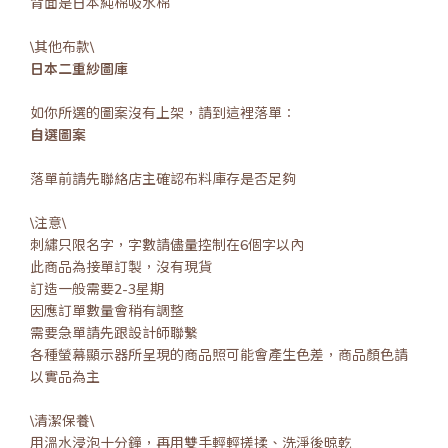
背面是日本純棉吸水棉
\其他布款\
日本二重紗圖庫
如你所選的圖案沒有上架，請到這裡落單：
自選圖案
落單前請先聯絡店主確認布料庫存是否足夠
\注意\
刺繡只限名字，字數請儘量控制在6個字以內
此商品為接單訂製，沒有現貨
訂造一般需要2-3星期
因應訂單數量會稍有調整
需要急單請先跟設計師聯繫
各種螢幕顯示器所呈現的商品照可能會產生色差，商品顏色請
以實品為主
\清潔保養\
用溫水浸泡十分鐘，再用雙手輕輕搓揉、洗淨後晾乾