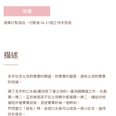
預購
接單訂製貨品，付款後14-21個工作天完成
描述
名字包含父母對寶寶的期望，對寶寶的寵愛，還有父母對寶寶
的祝福。
繡了名字的口水肩/圍兜除了是父母的一番祝願期望之外，也是
獨一無二。正如每個孩子在父母眼中都是獨一無二，讓這份祝
福陪伴著寶寶成長，見證寶寶的每一個時刻。
然而當它「退役」時，這個口水肩可以成為一個小紀念，值得
好好保存。