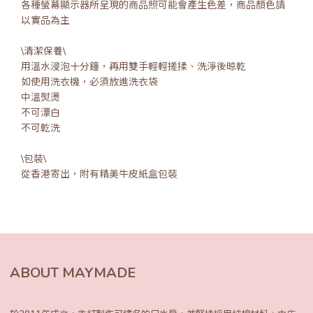
各種螢幕顯示器所呈現的商品照可能會產生色差，商品顏色請
以實品為主
\清潔保養\
用溫水浸泡十分鐘，再用雙手輕輕搓揉、洗淨後晾乾
如使用洗衣機，必須放進洗衣袋
中溫熨燙
不可漂白
不可乾洗
\包裝\
從香港寄出，附有精美牛皮紙盒包裝
ABOUT MAYMADE