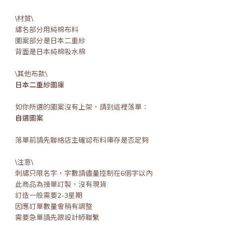
\材質\
繡名部分用純棉布料
圖案部分是日本二重紗
背面是日本純棉吸水棉
\其他布款\
日本二重紗圖庫
如你所選的圖案沒有上架，請到這裡落單：
自選圖案
落單前請先聯絡店主確認布料庫存是否足夠
\注意\
刺繡只限名字，字數請儘量控制在6個字以內
此商品為接單訂製，沒有現貨
訂造一般需要2-3星期
因應訂單數量會稍有調整
需要急單請先跟設計師聯繫