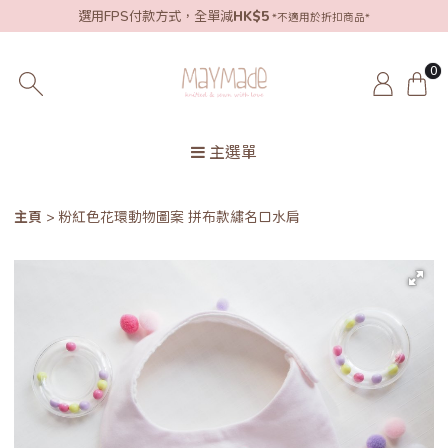
選用FPS付款方式，全單減
HK$5
*不適用於折扣商品*
0
主選單
主頁
粉紅色花環動物圖案 拼布款繡名口水肩