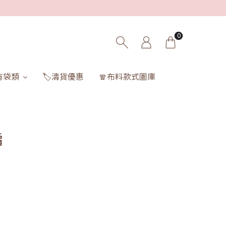
0
有袋類
🏷️清貨優惠
🧣布料款式圖庫
肩