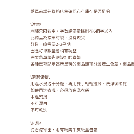
落單前請先聯絡店主確認布料庫存是否足夠
\注意\
刺繡只限名字，字數請儘量控制在6個字以內
此商品為接單訂製，沒有現貨
訂造一般需要2-3星期
因應訂單數量會稍有調整
需要急單請先跟設計師聯繫
各種螢幕顯示器所呈現的商品照可能會產生色差，商品
\清潔保養\
用溫水浸泡十分鐘，再用雙手輕輕搓揉、洗淨後晾乾
如使用洗衣機，必須放進洗衣袋
中溫熨燙
不可漂白
不可乾洗
\包裝\
從香港寄出，附有精美牛皮紙盒包裝