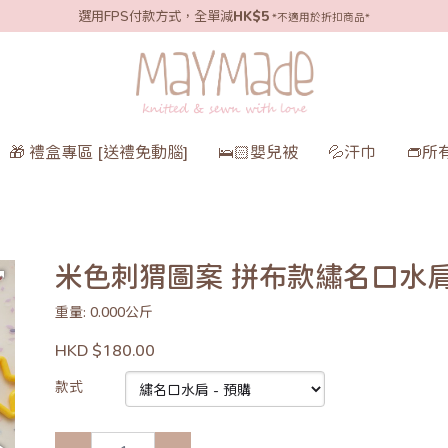
選用FPS付款方式，全單減
HK$5
*不適用於折扣商品*
🎁 禮盒專區 [送禮免動腦]
🛌🏻嬰兒被
💦汗巾
👝所
米色刺猬圖案 拼布款繡名口水
重量: 0.000公斤
HKD $180.00
款式