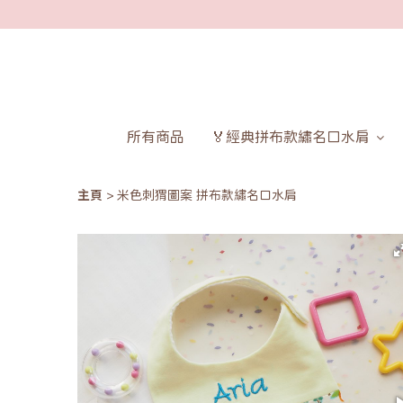
所有商品
🏅經典拼布款繡名口水肩
主頁
米色刺猬圖案 拼布款繡名口水肩