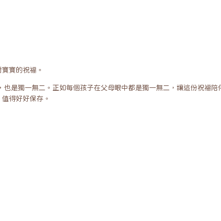
對寶寶的祝福。
外，也是獨一無二。正如每個孩子在父母眼中都是獨一無二，讓這份祝福陪
，值得好好保存。