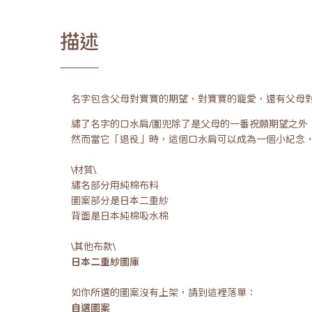
描述
名字包含父母對寶寶的期望，對寶寶的寵愛，還有父母
繡了名字的口水肩/圍兜除了是父母的一番祝願期望之
然而當它「退役」時，這個口水肩可以成為一個小紀念
\材質\
繡名部分用純棉布料
圖案部分是日本二重紗
背面是日本純棉吸水棉
\其他布款\
日本二重紗圖庫
如你所選的圖案沒有上架，請到這裡落單：
自選圖案