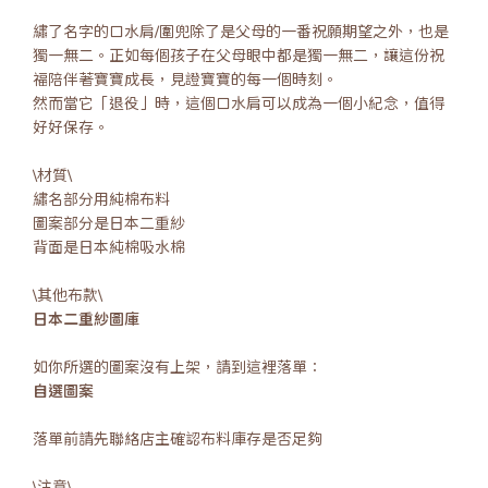
繡了名字的口水肩/圍兜除了是父母的一番祝願期望之外，也是
獨一無二。正如每個孩子在父母眼中都是獨一無二，讓這份祝
福陪伴著寶寶成長，見證寶寶的每一個時刻。
然而當它「退役」時，這個口水肩可以成為一個小紀念，值得
好好保存。
\材質\
繡名部分用純棉布料
圖案部分是日本二重紗
背面是日本純棉吸水棉
\其他布款\
日本二重紗圖庫
如你所選的圖案沒有上架，請到這裡落單：
自選圖案
落單前請先聯絡店主確認布料庫存是否足夠
\注意\