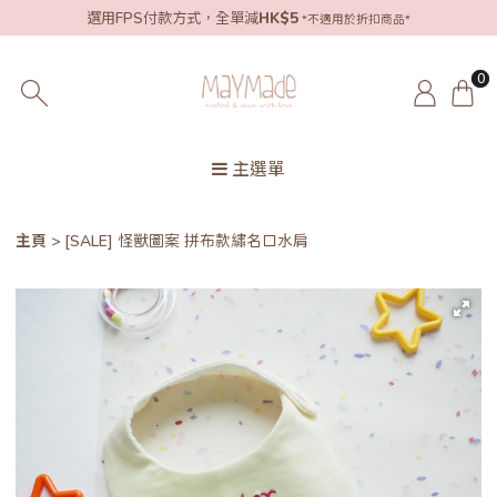
選用FPS付款方式，全單減
HK$5
*不適用於折扣商品*
0
主選單
主頁
[SALE] 怪獸圖案 拼布款繡名口水肩