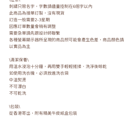
刺繡只限名字，字數請儘量控制在6個字以內
此商品為接單訂製，沒有現貨
訂造一般需要2-3星期
因應訂單數量會稍有調整
需要急單請先跟設計師聯繫
各種螢幕顯示器所呈現的商品照可能會產生色差，商品顏色請
以實品為主
\清潔保養\
用溫水浸泡十分鐘，再用雙手輕輕搓揉、洗淨後晾乾
如使用洗衣機，必須放進洗衣袋
中溫熨燙
不可漂白
不可乾洗
\包裝\
從香港寄出，附有精美牛皮紙盒包裝