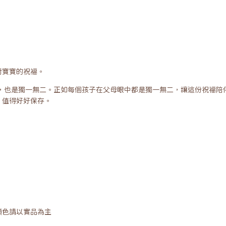
對寶寶的祝福。
外，也是獨一無二。正如每個孩子在父母眼中都是獨一無二，讓這份祝福陪
，值得好好保存。
顏色請以實品為主