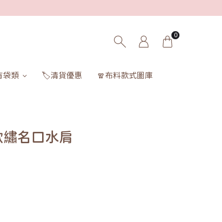
0
有袋類
🏷️清貨優惠
🧣布料款式圖庫
款繡名口水肩