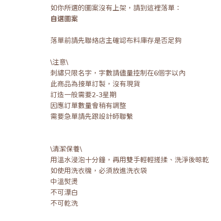
如你所選的圖案沒有上架，請到這裡落單：
自選圖案
落單前請先聯絡店主確認布料庫存是否足夠
\注意\
刺繡只限名字，字數請儘量控制在6個字以內
此商品為接單訂製，沒有現貨
訂造一般需要2-3星期
因應訂單數量會稍有調整
需要急單請先跟設計師聯繫
\清潔保養\
用溫水浸泡十分鐘，再用雙手輕輕搓揉、洗淨後晾乾
如使用洗衣機，必須放進洗衣袋
中溫熨燙
不可漂白
不可乾洗