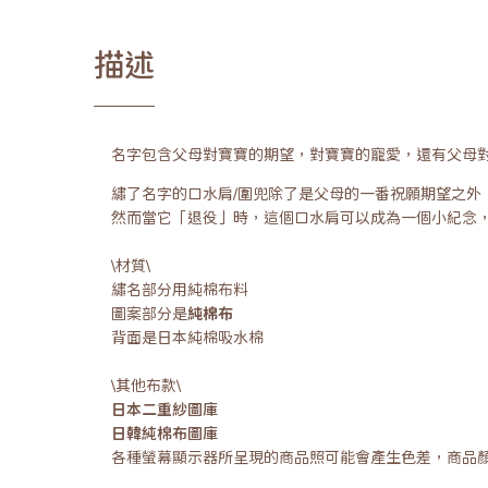
描述
名字包含父母對寶寶的期望，對寶寶的寵愛，還有父母
繡了名字的口水肩/圍兜除了是父母的一番祝願期望之
然而當它「退役」時，這個口水肩可以成為一個小紀念
\材質\
繡名部分用純棉布料
圖案部分是
純棉布
背面是日本純棉吸水棉
\其他布款\
日本二重紗圖庫
日韓純棉布圖庫
各種螢幕顯示器所呈現的商品照可能會產生色差，商品