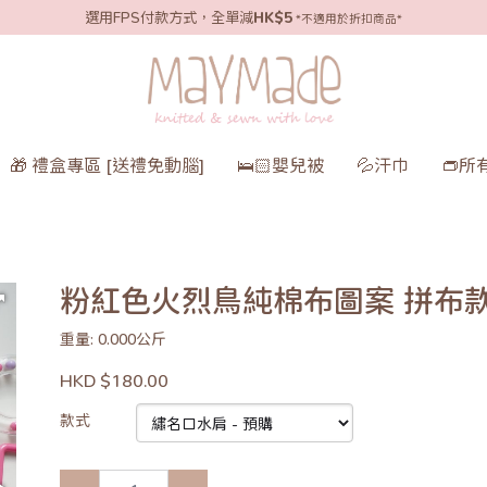
選用FPS付款方式，全單減
HK$5
*不適用於折扣商品*
🎁 禮盒專區 [送禮免動腦]
🛌🏻嬰兒被
💦汗巾
👝所
粉紅色火烈鳥純棉布圖案 拼布
重量: 0.000公斤
HKD $180.00
款式