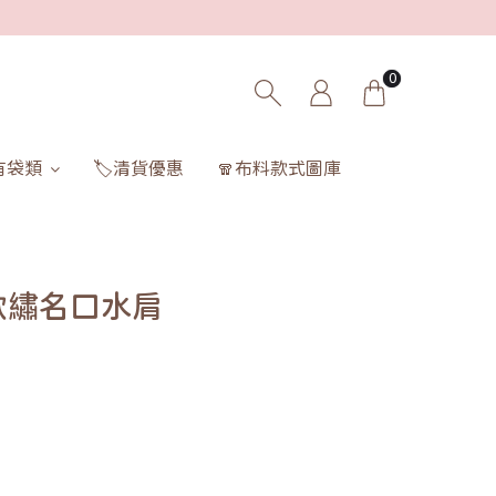
0
有袋類
🏷️清貨優惠
🧣布料款式圖庫
款繡名口水肩