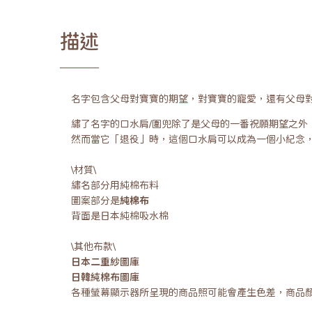
描述
名字包含父母對寶寶的期望，對寶寶的寵愛，還有父母
繡了名字的口水肩/圍兜除了是父母的一番祝願期望之
然而當它「退役」時，這個口水肩可以成為一個小紀念
\材質\
繡名部分用純棉布料
圖案部分是
純棉布
背面是日本純棉吸水棉
\其他布款\
日本二重紗圖庫
日韓純棉布圖庫
各種螢幕顯示器所呈現的商品照可能會產生色差，商品