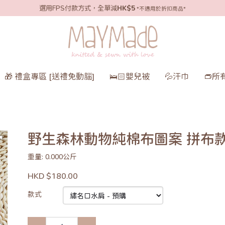
選用FPS付款方式，全單減
HK$5
*不適用於折扣商品*
🎁 禮盒專區 [送禮免動腦]
🛌🏻嬰兒被
💦汗巾
👝所
野生森林動物純棉布圖案 拼布
重量: 0.000公斤
HKD $180.00
款式