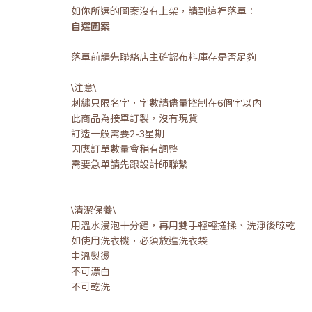
如你所選的圖案沒有上架，請到這裡落單：
自選圖案
落單前請先聯絡店主確認布料庫存是否足夠
\注意\
刺繡只限名字，字數請儘量控制在6個字以內
此商品為接單訂製，沒有現貨
訂造一般需要2-3星期
因應訂單數量會稍有調整
需要急單請先跟設計師聯繫
\清潔保養\
用溫水浸泡十分鐘，再用雙手輕輕搓揉、洗淨後晾乾
如使用洗衣機，必須放進洗衣袋
中溫熨燙
不可漂白
不可乾洗