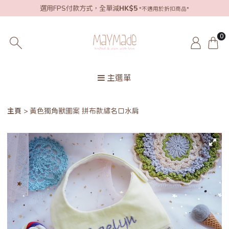
選用FPS付款方式，全單減
HK$5
*不適用於折扣商品*
0
主選單
主頁
黃色獨角獸圖案 拼布款繡名口水肩