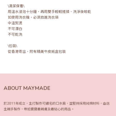
\清潔保養\
用溫水浸泡十分鐘，再用雙手輕輕搓揉、洗淨後晾乾
如使用洗衣機，必須放進洗衣袋
中溫熨燙
不可漂白
不可乾洗
\包裝\
從香港寄出，附有精美牛皮紙盒包裝
ABOUT MAYMADE
於2011年成立，主打製作可繡名的口水肩，
並堅持採用純棉材料，由店
主親手製作，
帶給寶寶最親膚及最貼心的用品。