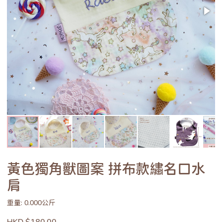
黃色獨角獸圖案 拼布款繡名口水
肩
重量: 0.000公斤
HKD $180.00