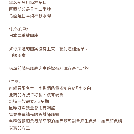
繡名部分用純棉布料
圖案部分是日本二重紗
背面是日本純棉吸水棉
\其他布款\
日本二重紗圖庫
如你所選的圖案沒有上架，請到這裡落單：
自選圖案
落單前請先聯絡店主確認布料庫存是否足夠
\注意\
刺繡只限名字，字數請儘量控制在6個字以內
此商品為接單訂製，沒有現貨
訂造一般需要2-3星期
因應訂單數量會稍有調整
需要急單請先跟設計師聯繫
各種螢幕顯示器所呈現的商品照可能會產生色差，商品顏色請
以實品為主