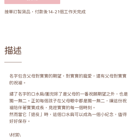
接單訂製貨品，付款後14-21個工作天完成
描述
名字包含父母對寶寶的期望，對寶寶的寵愛，還有父母對寶寶
的祝福。
繡了名字的口水肩/圍兜除了是父母的一番祝願期望之外，也是
獨一無二。正如每個孩子在父母眼中都是獨一無二，讓這份祝
福陪伴著寶寶成長，見證寶寶的每一個時刻。
然而當它「退役」時，這個口水肩可以成為一個小紀念，值得
好好保存。
\材質\