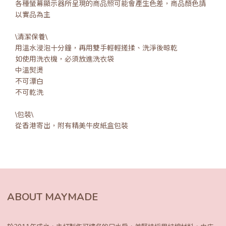
各種螢幕顯示器所呈現的商品照可能會產生色差，商品顏色請
以實品為主
\清潔保養\
用溫水浸泡十分鐘，再用雙手輕輕搓揉、洗淨後晾乾
如使用洗衣機，必須放進洗衣袋
中溫熨燙
不可漂白
不可乾洗
\包裝\
從香港寄出，附有精美牛皮紙盒包裝
ABOUT MAYMADE