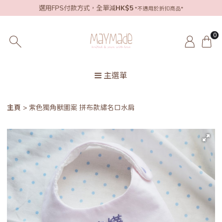
選用FPS付款方式，全單減
HK$5
*不適用於折扣商品*
0
主選單
主頁
紫色獨角獸圖案 拼布款繡名口水肩