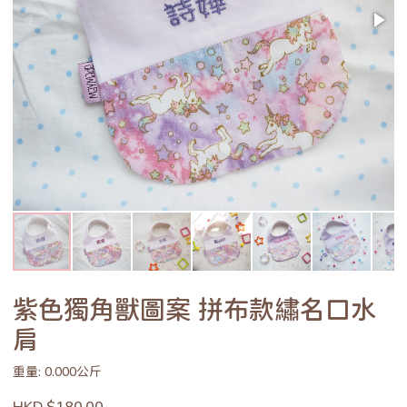
紫色獨角獸圖案 拼布款繡名口水
肩
重量: 0.000公斤
HKD $180.00