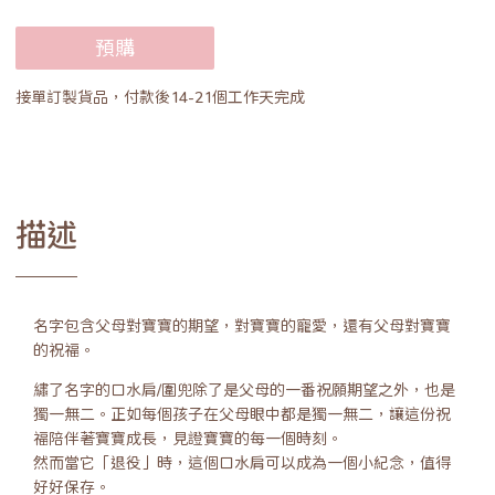
預購
接單訂製貨品，付款後14-21個工作天完成
描述
名字包含父母對寶寶的期望，對寶寶的寵愛，還有父母對寶寶
的祝福。
繡了名字的口水肩/圍兜除了是父母的一番祝願期望之外，也是
獨一無二。正如每個孩子在父母眼中都是獨一無二，讓這份祝
福陪伴著寶寶成長，見證寶寶的每一個時刻。
然而當它「退役」時，這個口水肩可以成為一個小紀念，值得
好好保存。