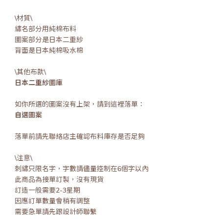
\材質\
繡名部分用純棉布料
圖案部分是日本二重紗
背面是日本純棉吸水棉
\其他布款\
日本二重紗圖庫
如你所選的圖案沒有上架，請到這裡落單：
自選圖案
落單前請先聯絡店主確認布料庫存是否足夠
\注意\
刺繡只限名字，字數請儘量控制在6個字以內
此商品為接單訂製，沒有現貨
訂造一般需要2-3星期
因應訂單數量會稍有調整
需要急單請先跟設計師聯繫