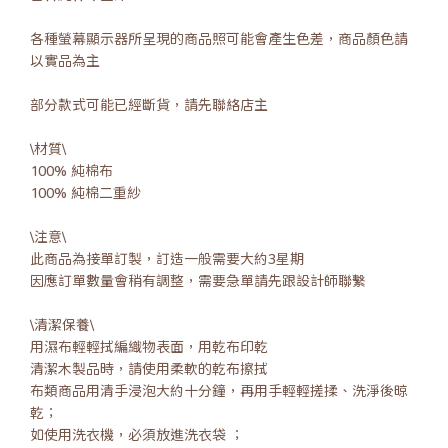
各種螢幕顯示器所呈現的商品照可能會產生色差，商品顏色請
以實品為主
部分款式可能已經斷貨，請先聯絡店主
\材質\
100% 純棉布
100% 純棉二重紗
\注意\
此商品為接單訂製，訂造一般需要大約3星期
因應訂單數量會稍有調整，需要急單請先跟設計師聯繫
\清潔保養\
用濕布輕輕拭編織物表面，用乾布印乾
清潔木製品時，請使用柔軟的乾布擦拭
布類商品用清手浸泡大約十分鐘，再用手輕輕搓揉、洗淨後晾
乾；
如使用洗衣機，必須放進洗衣袋 ；