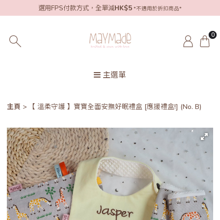
選用FPS付款方式，全單減
HK$5
*不適用於折扣商品*
0
主選單
主頁
【 溫柔守護 】寶寶全面安撫好眠禮盒 [應援禮盒!] (No. B)