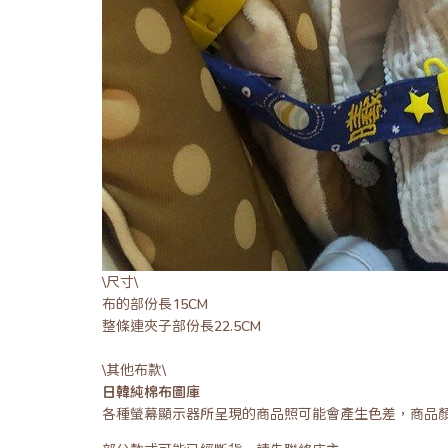
\尺寸\
布的部份長15CM
整條連夾子部份長22.5CM
\其他布款\
日韓純棉布圖庫
各種螢幕顯示器所呈現的商品照可能會產生色差，商品