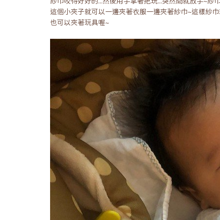
紗巾咬得好好的...然後用手拿著把玩...突然間就放手~
這個小夾子就可以一邊夾著衣服一邊夾著紗巾~這樣紗巾
也可以夾著玩具喔~