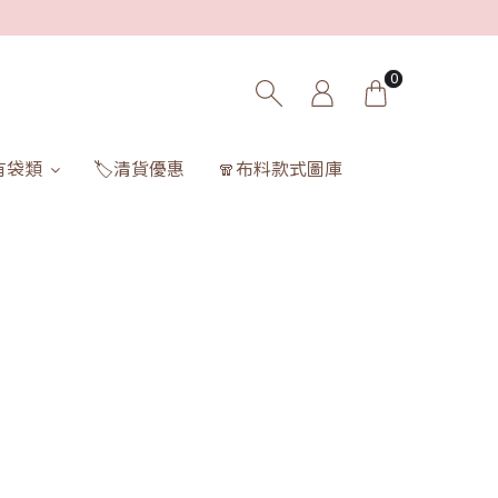
0
有袋類
🏷️清貨優惠
🧣布料款式圖庫