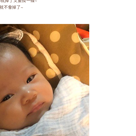
紗巾就掉了又要換一條~
就不會掉了~