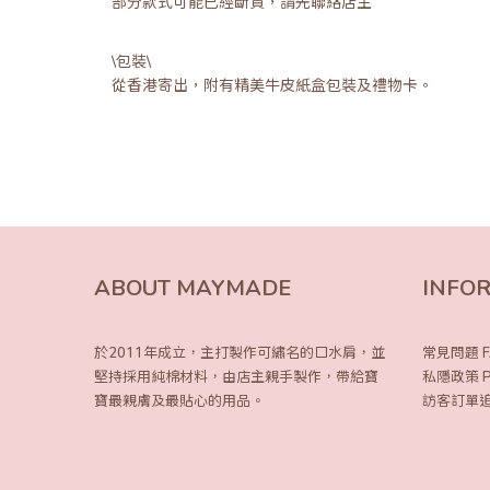
部分款式可能已經斷貨，請先聯絡店主
\包裝\
從香港寄出，附有精美牛皮紙盒包裝及禮物卡。
ABOUT MAYMADE
INFO
於2011年成立，主打製作可繡名的口水肩，
並
常見問題 F
堅持採用純棉材料，由店主親手製作，
帶給寶
私隱政策 Pri
寶最親膚及最貼心的用品。
訪客訂單追蹤 