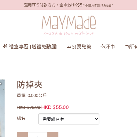
選用FPS付款方式，全單減
HK$5
*不適用於折扣商品*
🎁 禮盒專區 [送禮免動腦]
🛌🏻嬰兒被
💦汗巾
👝所
防掉夾
重量: 0.000公斤
HKD $55.00
HKD $70.00
繡名