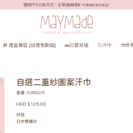
選用FPS付款方式，全單減
HK$5
*不適用於折扣商品*
🎁 禮盒專區 [送禮免動腦]
🛌🏻嬰兒被
💦汗巾
👝所
自選二重紗圖案汗巾
重量: 0.000公斤
HKD $105.00
材質:
日本雙層紗