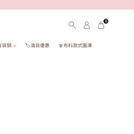
0
有袋類
🏷️清貨優惠
🧣布料款式圖庫