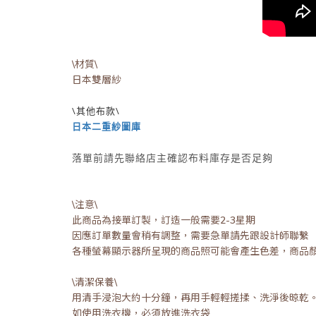
\材質\
日本雙層紗
\其他布款\
日本二重紗圖庫
落單前請先聯絡店主確認布料庫存是否足夠
\注意\
此商品為接單訂製，訂造一般需要2-3星期
因應訂單數量會稍有調整，需要急單請先跟設計師聯繫
各種螢幕顯示器所呈現的商品照可能會產生色差，商品
\清潔保養\
用清手浸泡大約十分鐘，再用手輕輕搓揉、洗淨後晾乾
如使用洗衣機，必須放進洗衣袋