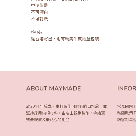
中溫熨燙
不可漂白
不可乾洗
\包裝\
從香港寄出，附有精美牛皮紙盒包裝
ABOUT MAYMADE
INFO
於2011年成立，主打製作可繡名的口水肩，
並
常見問題 F
堅持採用純棉材料，由店主親手製作，
帶給寶
私隱政策 Pri
寶最親膚及最貼心的用品。
訪客訂單追蹤 