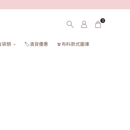
0
有袋類
🏷️清貨優惠
🧣布料款式圖庫