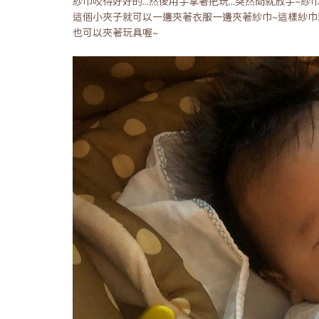
紗巾咬得好好的...然後用手拿著把玩...突然間就放手~
這個小夾子就可以一邊夾著衣服一邊夾著紗巾~這樣紗巾
也可以夾著玩具喔~