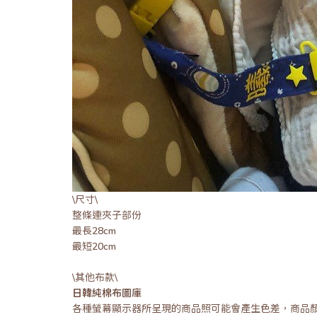
\尺寸\
整條連夾子部份
最長28cm
最短20cm
\其他布款\
日韓純棉布圖庫
各種螢幕顯示器所呈現的商品照可能會產生色差，商品