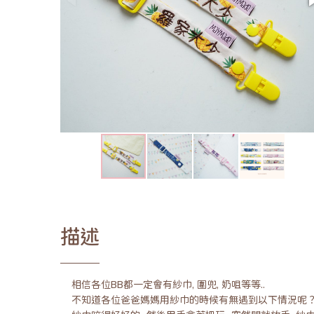
描述
相信各位BB都一定會有紗巾, 圍兜, 奶咀等等..
不知道各位爸爸媽媽用紗巾的時候有無遇到以下情況呢