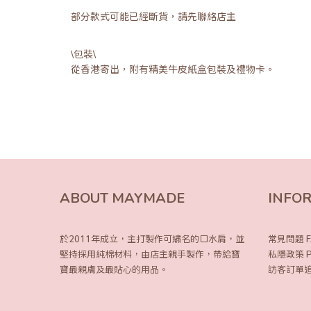
部分款式可能已經斷貨，請先聯絡店主
\包裝\
從香港寄出，附有精美牛皮紙盒包裝及禮物卡。
ABOUT MAYMADE
INFO
於2011年成立，主打製作可繡名的口水肩，
並
常見問題 F
堅持採用純棉材料，由店主親手製作，
帶給寶
私隱政策 Pri
寶最親膚及最貼心的用品。
訪客訂單追蹤 