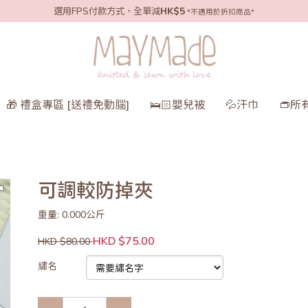
選用FPS付款方式，全單減
HK$5
*不適用於折扣商品*
🎁 禮盒專區 [送禮免動腦]
🛌🏻嬰兒被
💦汗巾
👝所
可調較防掉夾
重量: 0.000公斤
HKD $75.00
HKD $80.00
繡名