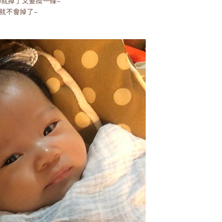
紗巾就掉了又要換一條~
就不會掉了~