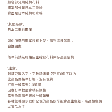
繡名部分用純棉布料
圖案部分是日本二重紗
背面是日本純棉吸水棉
\其他布款\
日本二重紗圖庫
如你所選的圖案沒有上架，請到這裡落單：
自選圖案
落單前請先聯絡店主確認布料庫存是否足夠
\注意\
刺繡只限名字，字數請儘量控制在6個字以內
此商品為接單訂製，沒有現貨
訂造一般需要2-3星期
因應訂單數量會稍有調整
需要急單請先跟設計師聯繫
各種螢幕顯示器所呈現的商品照可能會產生色差，商品顏色請
以實品為主