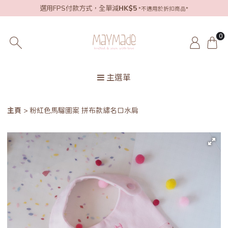
選用FPS付款方式，全單減
HK$5
*不適用於折扣商品*
0
主選單
主頁
粉紅色馬騮圖案 拼布款繡名口水肩