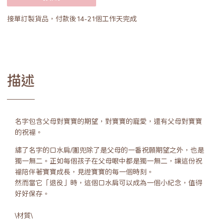
接單訂製貨品，付款後14-21個工作天完成
描述
名字包含父母對寶寶的期望，對寶寶的寵愛，還有父母對寶寶
的祝福。
繡了名字的口水肩/圍兜除了是父母的一番祝願期望之外，也是
獨一無二。正如每個孩子在父母眼中都是獨一無二，讓這份祝
福陪伴著寶寶成長，見證寶寶的每一個時刻。
然而當它「退役」時，這個口水肩可以成為一個小紀念，值得
好好保存。
\材質\