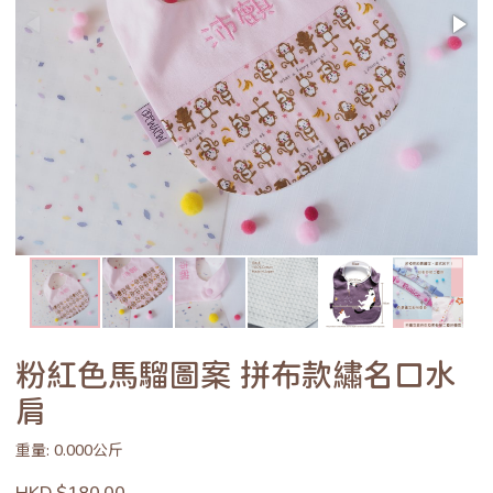
粉紅色馬騮圖案 拼布款繡名口水
肩
重量: 0.000公斤
HKD $180.00