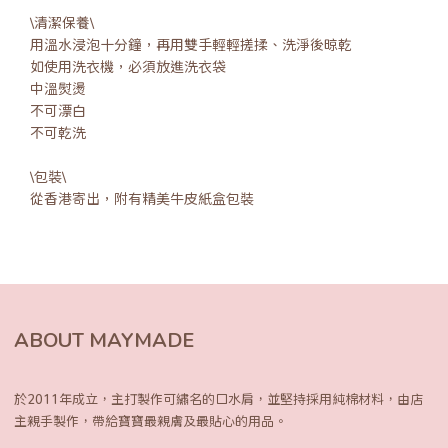
\清潔保養\
用溫水浸泡十分鐘，再用雙手輕輕搓揉、洗淨後晾乾
如使用洗衣機，必須放進洗衣袋
中溫熨燙
不可漂白
不可乾洗
\包裝\
從香港寄出，附有精美牛皮紙盒包裝
ABOUT MAYMADE
於2011年成立，主打製作可繡名的口水肩，
並堅持採用純棉材料，由店
主親手製作，
帶給寶寶最親膚及最貼心的用品。