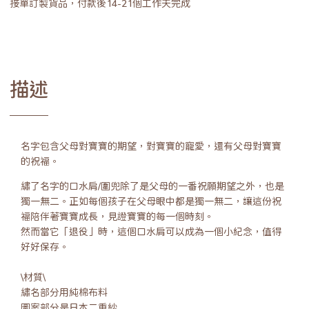
接單訂製貨品，付款後14-21個工作天完成
描述
名字包含父母對寶寶的期望，對寶寶的寵愛，還有父母對寶寶
的祝福。
繡了名字的口水肩/圍兜除了是父母的一番祝願期望之外，也是
獨一無二。正如每個孩子在父母眼中都是獨一無二，讓這份祝
福陪伴著寶寶成長，見證寶寶的每一個時刻。
然而當它「退役」時，這個口水肩可以成為一個小紀念，值得
好好保存。
\材質\
繡名部分用純棉布料
圖案部分是日本二重紗