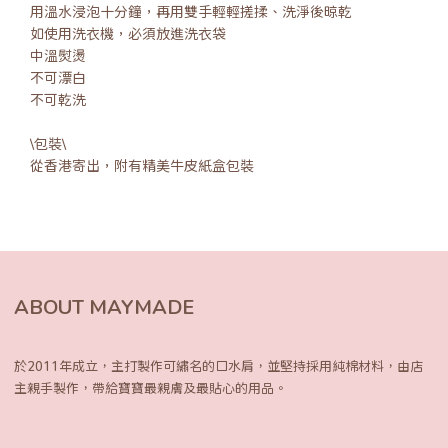
用溫水浸泡十分鐘，再用雙手輕輕搓揉、洗淨後晾乾
如使用洗衣機，必須放進洗衣袋
中溫熨燙
不可漂白
不可乾洗
\包裝\
從香港寄出，附有精美牛皮紙盒包裝
ABOUT MAYMADE
於2011年成立，主打製作可繡名的口水肩，
並堅持採用純棉材料，由店
主親手製作，
帶給寶寶最親膚及最貼心的用品。