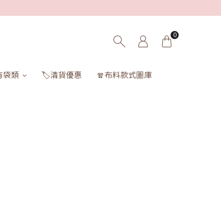
0
有袋類
🏷️清貨優惠
🧣布料款式圖庫