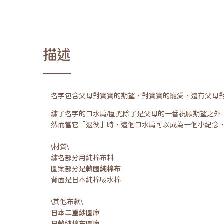
描述
名字包含父母對寶寶的期望，對寶寶的寵愛，還有父母
繡了名字的口水肩/圍兜除了是父母的一番祝願期望之
然而當它「退役」時，這個口水肩可以成為一個小紀念
\材質\
繡名部分用純棉布料
圖案部分是
韓國純棉布
背面是日本純棉吸水棉
\其他布款\
日本二重紗圖庫
日韓純棉布圖庫