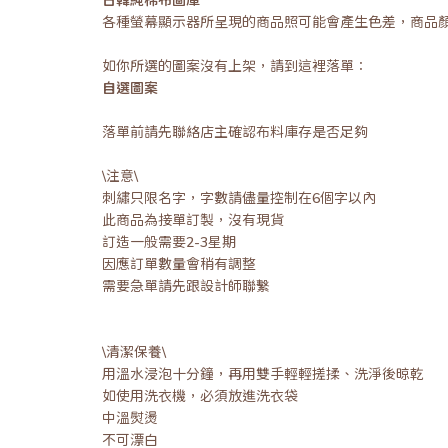
各種螢幕顯示器所呈現的商品照可能會產生色差，商品
如你所選的圖案沒有上架，請到這裡落單：
自選圖案
落單前請先聯絡店主確認布料庫存是否足夠
\注意\
刺繡只限名字，字數請儘量控制在6個字以內
此商品為接單訂製，沒有現貨
訂造一般需要2-3星期
因應訂單數量會稍有調整
需要急單請先跟設計師聯繫
\清潔保養\
用溫水浸泡十分鐘，再用雙手輕輕搓揉、洗淨後晾乾
如使用洗衣機，必須放進洗衣袋
中溫熨燙
不可漂白