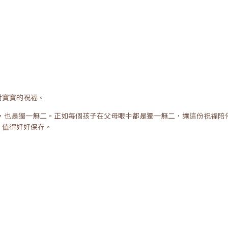
對寶寶的祝福。
外，也是獨一無二。正如每個孩子在父母眼中都是獨一無二，讓這份祝福陪
，值得好好保存。