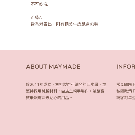
不可乾洗
\包裝\
從香港寄出，附有精美牛皮紙盒包裝
ABOUT MAYMADE
INFO
於2011年成立，主打製作可繡名的口水肩，
並
常見問題 F
堅持採用純棉材料，由店主親手製作，
帶給寶
私隱政策 Pri
寶最親膚及最貼心的用品。
訪客訂單追蹤 