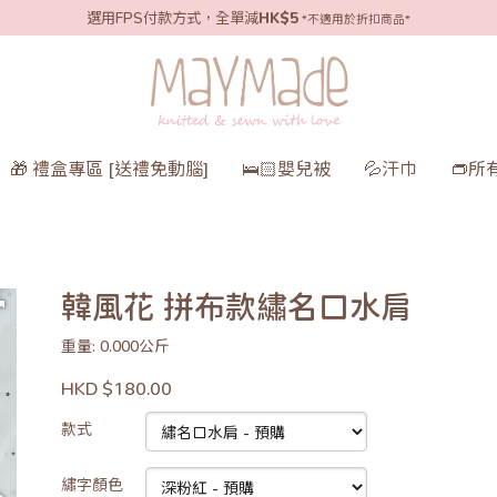
選用FPS付款方式，全單減
HK$5
*不適用於折扣商品*
🎁 禮盒專區 [送禮免動腦]
🛌🏻嬰兒被
💦汗巾
👝所
韓風花 拼布款繡名口水肩
重量: 0.000公斤
HKD $180.00
款式
繡字顏色