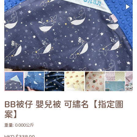
BB被仔 嬰兒被 可繡名【指定圖
案】
重量: 0.000公斤
HKD $338.00