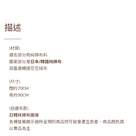
描述
\材質\
繡名部分用純棉布料
圖案部分是
日本/韓國純棉布
背面是韓國豆豆絨布
\尺寸\
闊約70CM
長約90CM
\自選布款\
日韓純棉布圖庫
各種螢幕顯示器所呈現的商品照可能會產生色差，商品顏色請
以實品為主