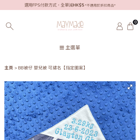
選用FPS付款方式，全單減
HK$5
*不適用於折扣商品*
0
主選單
主頁
BB被仔 嬰兒被 可繡名【指定圖案】