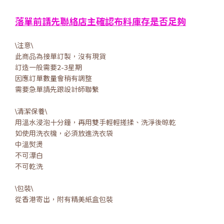
落單前請先聯絡店主確認布料庫存是否足夠
\注意\
此商品為接單訂製，沒有現貨
訂造一般需要2-3星期
因應訂單數量會稍有調整
需要急單請先跟設計師聯繫
\清潔保養\
用溫水浸泡十分鐘，再用雙手輕輕搓揉、洗淨後晾乾
如使用洗衣機，必須放進洗衣袋
中溫熨燙
不可漂白
不可乾洗
\包裝\
從香港寄出，附有精美紙盒包裝