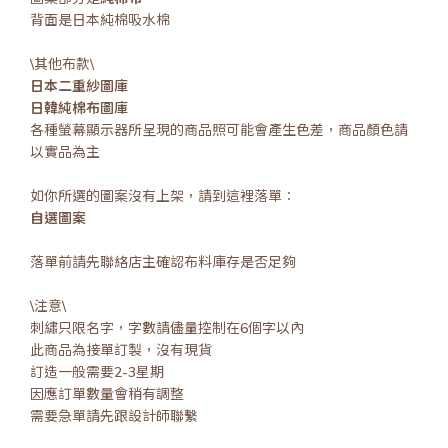
背面是日本純棉吸水棉
\其他布款\
日本二重紗圖庫
日韓純棉布圖庫
各種螢幕顯示器所呈現的商品照可能會產生色差，商品顏色請
以實品為主
如你所選的圖案沒有上架，請到這裡落單：
自選圖案
落單前請先聯絡店主確認布料庫存是否足夠
\注意\
刺繡只限名字，字數請儘量控制在6個字以內
此商品為接單訂製，沒有現貨
訂造一般需要2-3星期
因應訂單數量會稍有調整
需要急單請先跟設計師聯繫