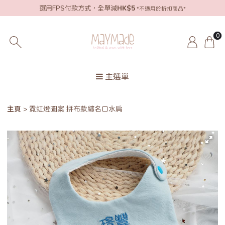
選用FPS付款方式，全單減
HK$5
*不適用於折扣商品*
0
主選單
主頁
霓虹燈圖案 拼布款繡名口水肩