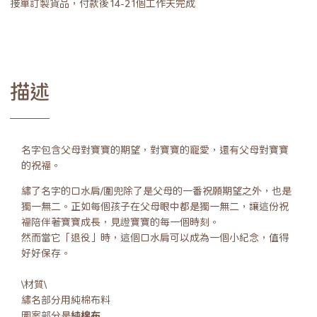
接單訂製貨品，付款後14-21個工作天完成
描述
名字包含父母對寶寶的期望，對寶寶的寵愛，還有父母對寶寶
的祝福。
繡了名字的口水肩/圍兜除了是父母的一番祝願期望之外，也是
獨一無二。正如每個孩子在父母眼中都是獨一無二，讓這份祝
福陪伴著寶寶成長，見證寶寶的每一個時刻。
然而當它「退役」時，這個口水肩可以成為一個小紀念，值得
好好保存。
\材質\
繡名部分用純棉布料
圖案部分是
純棉布