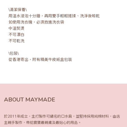
\清潔保養\
用溫水浸泡十分鐘，再用雙手輕輕搓揉、洗淨後晾乾
如使用洗衣機，必須放進洗衣袋
中溫熨燙
不可漂白
不可乾洗
\包裝\
從香港寄出，附有精美牛皮紙盒包裝
ABOUT MAYMADE
於2011年成立，主打製作可繡名的口水肩，
並堅持採用純棉材料，由店
主親手製作，
帶給寶寶最親膚及最貼心的用品。