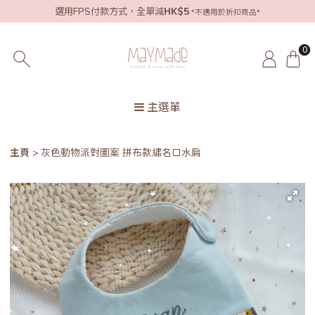
選用FPS付款方式，全單減
HK$5
*不適用於折扣商品*
0
主選單
主頁
灰色動物派對圖案 拼布款繡名口水肩