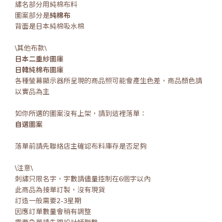
繡名部分用純棉布料
圖案部分是
純棉布
背面是日本純棉吸水棉
\其他布款\
日本二重紗圖庫
日韓純棉布圖庫
各種螢幕顯示器所呈現的商品照可能會產生色差，商品顏色請
以實品為主
如你所選的圖案沒有上架，請到這裡落單：
自選圖案
落單前請先聯絡店主確認布料庫存是否足夠
\注意\
刺繡只限名字，字數請儘量控制在6個字以內
此商品為接單訂製，沒有現貨
訂造一般需要2-3星期
因應訂單數量會稍有調整