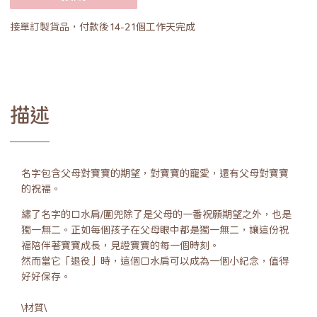
接單訂製貨品，付款後14-21個工作天完成
描述
名字包含父母對寶寶的期望，對寶寶的寵愛，還有父母對寶寶
的祝福。
繡了名字的口水肩/圍兜除了是父母的一番祝願期望之外，也是
獨一無二。正如每個孩子在父母眼中都是獨一無二，讓這份祝
福陪伴著寶寶成長，見證寶寶的每一個時刻。
然而當它「退役」時，這個口水肩可以成為一個小紀念，值得
好好保存。
\材質\