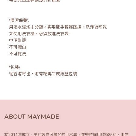
需要急單請先跟設計師聯繫
\清潔保養\
用溫水浸泡十分鐘，再用雙手輕輕搓揉、洗淨後晾乾
如使用洗衣機，必須放進洗衣袋
中溫熨燙
不可漂白
不可乾洗
\包裝\
從香港寄出，附有精美牛皮紙盒包裝
ABOUT MAYMADE
於2011年成立，主打製作可繡名的口水肩，
並堅持採用純棉材料，由店