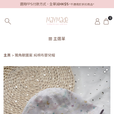
選用FPS付款方式，全單減
HK$5
*不適用於折扣商品*
0
主選單
主頁
獨角獸圖案 純棉布嬰兒帽