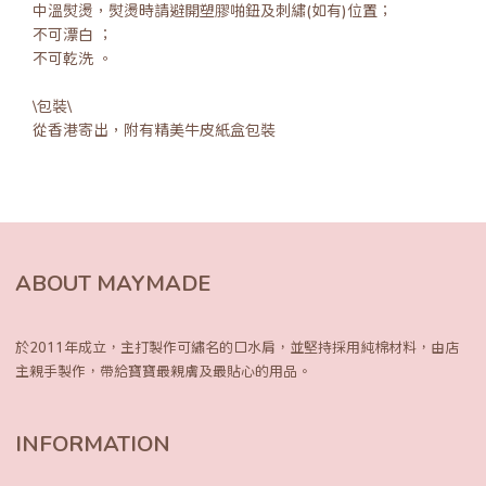
中溫熨燙，熨燙時請避開塑膠啪鈕及刺繡(如有)位置；
不可漂白 ；
不可乾洗 。
\包裝\
從香港寄出，附有精美牛皮紙盒包裝
ABOUT MAYMADE
於2011年成立，主打製作可繡名的口水肩，
並堅持採用純棉材料，由店
主親手製作，
帶給寶寶最親膚及最貼心的用品。
INFORMATION