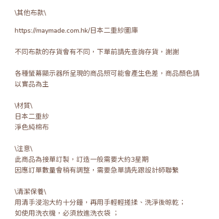
\其他布款\
https://maymade.com.hk/日本二重紗圖庫
不同布款的存貨會有不同，下單前請先查詢存貨，謝謝
各種螢幕顯示器所呈現的商品照可能會產生色差，商品顏色請
以實品為主
\材質\
日本二重紗
淨色純棉布
\注意\
此商品為接單訂製，訂造一般需要大約3星期
因應訂單數量會稍有調整，需要急單請先跟設計師聯繫
\清潔保養\
用清手浸泡大約十分鐘，再用手輕輕搓揉、洗淨後晾乾；
如使用洗衣機，必須放進洗衣袋 ；