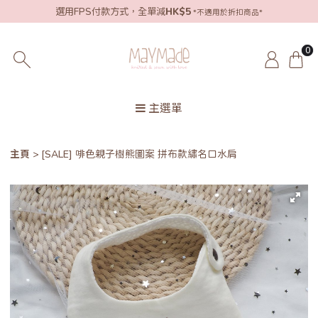
選用FPS付款方式，全單減
HK$5
*不適用於折扣商品*
0
主選單
主頁
[SALE] 啡色親子樹熊圖案 拼布款繡名口水肩