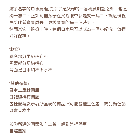
繡了名字的口水肩/圍兜除了是父母的一番祝願期望之外，也是
獨一無二。正如每個孩子在父母眼中都是獨一無二，讓這份祝
福陪伴著寶寶成長，見證寶寶的每一個時刻。
然而當它「退役」時，這個口水肩可以成為一個小紀念，值得
好好保存。
\材質\
繡名部分用純棉布料
圖案部分是
純棉布
背面是日本純棉吸水棉
\其他布款\
日本二重紗圖庫
日韓純棉布圖庫
各種螢幕顯示器所呈現的商品照可能會產生色差，商品顏色請
以實品為主
如你所選的圖案沒有上架，請到這裡落單：
自選圖案