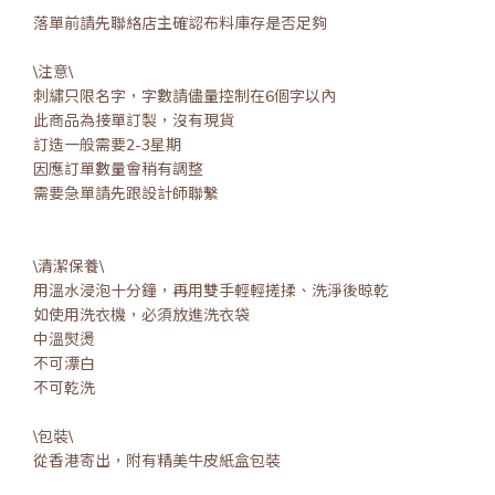
落單前請先聯絡店主確認布料庫存是否足夠
\注意\
刺繡只限名字，字數請儘量控制在6個字以內
此商品為接單訂製，沒有現貨
訂造一般需要2-3星期
因應訂單數量會稍有調整
需要急單請先跟設計師聯繫
\清潔保養\
用溫水浸泡十分鐘，再用雙手輕輕搓揉、洗淨後晾乾
如使用洗衣機，必須放進洗衣袋
中溫熨燙
不可漂白
不可乾洗
\包裝\
從香港寄出，附有精美牛皮紙盒包裝