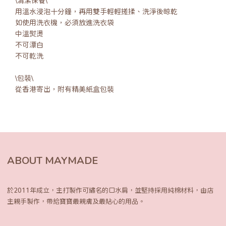
\清潔保養\
用溫水浸泡十分鐘，再用雙手輕輕搓揉、洗淨後晾乾
如使用洗衣機，必須放進洗衣袋
中溫熨燙
不可漂白
不可乾洗
\包裝\
從香港寄出，附有精美紙盒包裝
ABOUT MAYMADE
於2011年成立，主打製作可繡名的口水肩，
並堅持採用純棉材料，由店
主親手製作，
帶給寶寶最親膚及最貼心的用品。