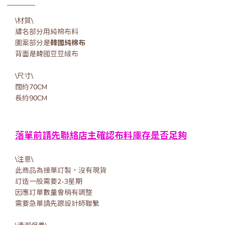
\材質\
繡名部分用純棉布料
圖案部分是
韓國純棉布
背面是韓國豆豆絨布
\尺寸\
闊約70CM
長約90CM
落單前請先聯絡店主確認布料庫存是否足夠
\注意\
此商品為接單訂製，沒有現貨
訂造一般需要2-3星期
因應訂單數量會稍有調整
需要急單請先跟設計師聯繫