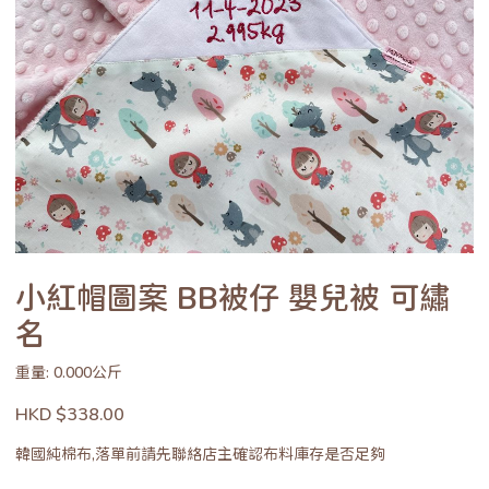
小紅帽圖案 BB被仔 嬰兒被 可繡
名
重量: 0.000公斤
HKD $338.00
韓國純棉布,落單前請先聯絡店主確認布料庫存是否足夠