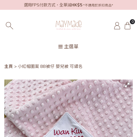
選用FPS付款方式，全單減
HK$5
*不適用於折扣商品*
0
主選單
主頁
小紅帽圖案 BB被仔 嬰兒被 可繡名