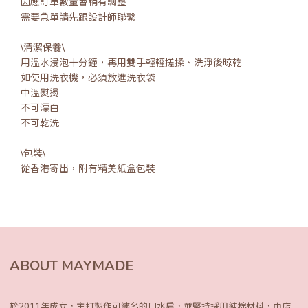
因應訂單數量會稍有調整
需要急單請先跟設計師聯繫
\清潔保養\
用溫水浸泡十分鐘，再用雙手輕輕搓揉、洗淨後晾乾
如使用洗衣機，必須放進洗衣袋
中溫熨燙
不可漂白
不可乾洗
\包裝\
從香港寄出，附有精美紙盒包裝
ABOUT MAYMADE
於2011年成立，主打製作可繡名的口水肩，
並堅持採用純棉材料，由店