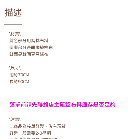
描述
\材質\
繡名部分用純棉布料
圖案部分是
韓國純棉布
背面是韓國豆豆絨布
\尺寸\
闊約70CM
長約90CM
落單前請先聯絡店主確認布料庫存是否足夠
\注意\
此商品為接單訂製，沒有現貨
訂造一般需要2-3星期