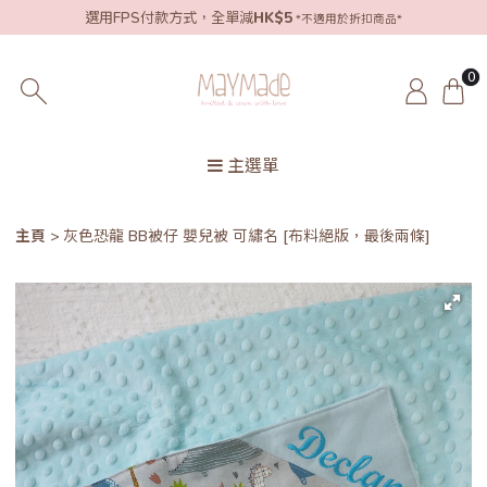
選用FPS付款方式，全單減
HK$5
*不適用於折扣商品*
0
主選單
主頁
灰色恐龍 BB被仔 嬰兒被 可繡名 [布料絕版，最後兩條]