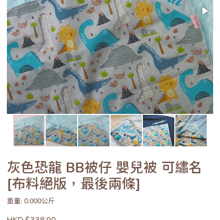
灰色恐龍 BB被仔 嬰兒被 可繡名
[布料絕版，最後兩條]
重量: 0.000公斤
HKD $338.00