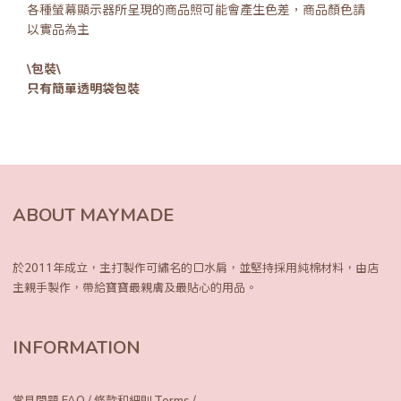
各種螢幕顯示器所呈現的商品照可能會產生色差，商品顏色請
以實品為主
\包裝\
只有簡單透明袋包裝
ABOUT MAYMADE
於2011年成立，主打製作可繡名的口水肩，
並堅持採用純棉材料，由店
主親手製作，
帶給寶寶最親膚及最貼心的用品。
INFORMATION
常見問題 FAQ
/
條款和細則 Terms
/