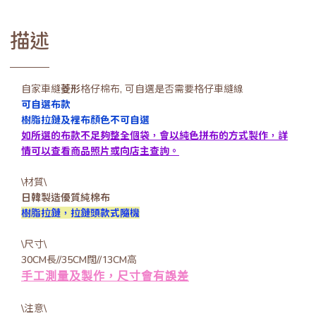
描述
自家車縫
菱形
格仔棉布, 可自選是否需要格仔車縫線
可自選布款
樹脂拉鏈及裡布顏色不可自選
如所選的布款不足夠整全個袋，會以純色拼布的方式製作，詳
情可以查看商品照片或向店主查詢。
\材質\
日韓製造優質純棉布
樹脂拉鏈，拉鏈頭款式隨機
\尺寸\
30CM長//35CM闊//13CM高
手工測量及製作，尺寸會有誤差
\注意\