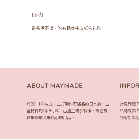
[包裝]
從香港寄出，附有精美牛皮紙盒包裝
ABOUT MAYMADE
INFO
於2011年成立，主打製作可繡名的口水肩，
並
常見問題 F
堅持採用純棉材料，由店主親手製作，
帶給寶
私隱政策 Pri
寶最親膚及最貼心的用品。
訪客訂單追蹤 