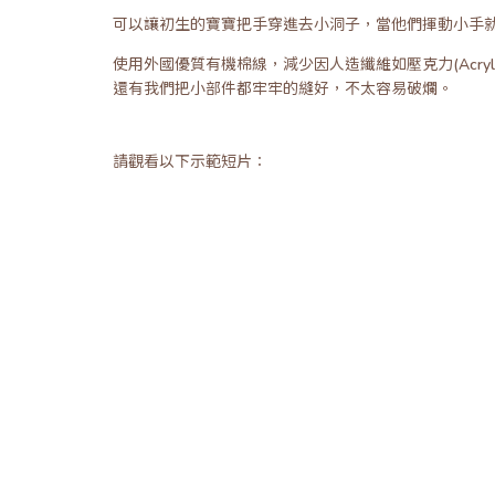
可以讓初生的寶寶把手穿進去小洞子，當他們揮動小手
使用外國優質有機棉線，減少因人造纖維如壓克力(Acrylic
還有我們把小部件都牢牢的縫好，不太容易破爛。
請觀看以下示範短片：