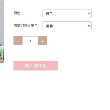
顏色
加購鉤織安撫巾
-
+
加入購物車