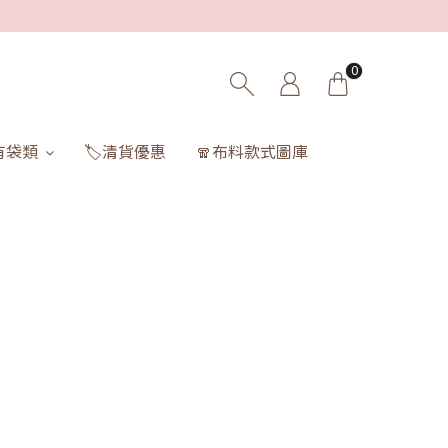
0
有袋類
🏷️清貨優惠
🧣布料款式圖庫