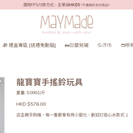
選用FPS付款方式，全單減
HK$5
*不適用於折扣商品*
🎁 禮盒專區 [送禮免動腦]
🛌🏻嬰兒被
💦汗巾
👝所
龍寶寶手搖鈴玩具
重量: 0.000公斤
HKD $576.00
店主親手鈎織，每一隻都會有微小變化，歡迎訂造心水款式 :)