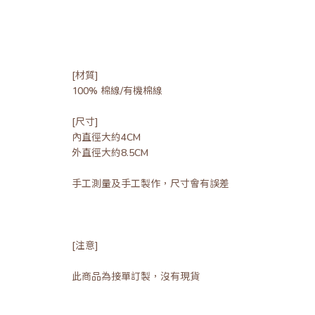
[材質]
100% 棉線/有機棉線
[尺寸]
內直徑大約4CM
外直徑大約8.5CM
手工測量及手工製作，尺寸會有誤差
[注意]
此商品為接單訂製，沒有現貨