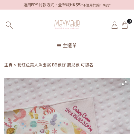
選用FPS付款方式，全單減
HK$5
*不適用於折扣商品*
0
主選單
主頁
粉紅色美人魚圖案 BB被仔 嬰兒被 可繡名