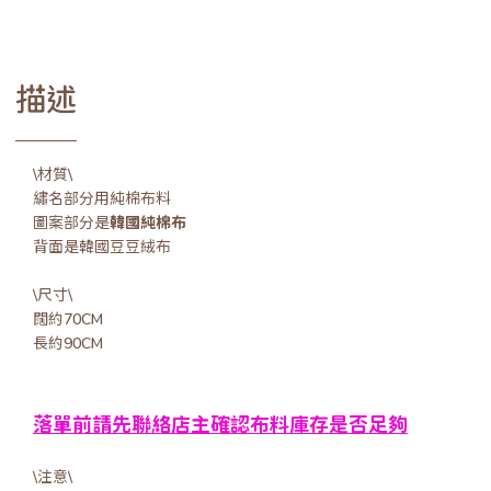
描述
\材質\
繡名部分用純棉布料
圖案部分是
韓國純棉布
背面是韓國豆豆絨布
\尺寸\
闊約70CM
長約90CM
落單前請先聯絡店主確認布料庫存是否足夠
\注意\