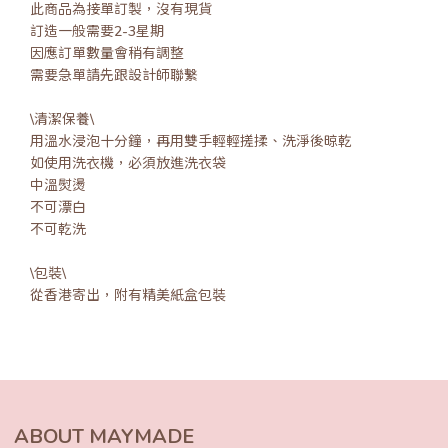
此商品為接單訂製，沒有現貨
訂造一般需要2-3星期
因應訂單數量會稍有調整
需要急單請先跟設計師聯繫
\清潔保養\
用溫水浸泡十分鐘，再用雙手輕輕搓揉、洗淨後晾乾
如使用洗衣機，必須放進洗衣袋
中溫熨燙
不可漂白
不可乾洗
\包裝\
從香港寄出，附有精美紙盒包裝
ABOUT MAYMADE